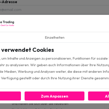
l-Adresse
Anmelden
Einzelheiten
e verwendet Cookies
um Inhalte und Anzeigen zu personalisieren, Funktionen für soziale
hr zu analysieren. Wir geben auch Informationen über Ihre Nutzun
Ja, ich melde mich 
ale Medien, Werbung und Analysen weiter, die diese mit anderen In
ur Verfügung gestellt oder durch Ihre Nutzung ihrer Dienste gesamm
Informiert bleiben
Zum Anpassen
Al
Folgen Sie uns auf den sozialen Medien
und halten Sie sich über die neuesten