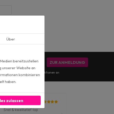
Über
 Medien bereitzustellen
ZUR ANMELDUNG
g unserer Website an
für die monatlichen Marketingaktionen an
formationen kombinieren
elt haben.
les zulassen