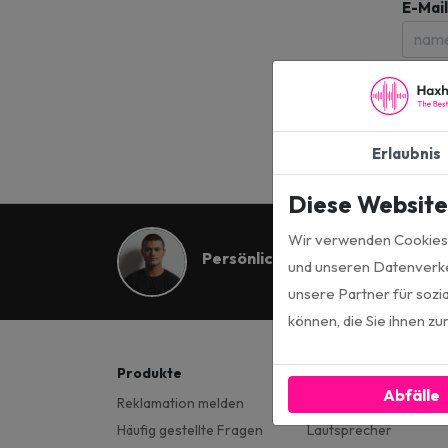
E-Mai
Erlaubnis
Diese Websit
Wir verwenden Cookies, 
Persönliche Beratung
und unseren Datenverke
unsere Partner für sozi
können, die Sie ihnen z
Produkte
menu
Abfälle
Reklamation melden
Subwoofern
Häufig gestellte Fragen
Lautsprecher