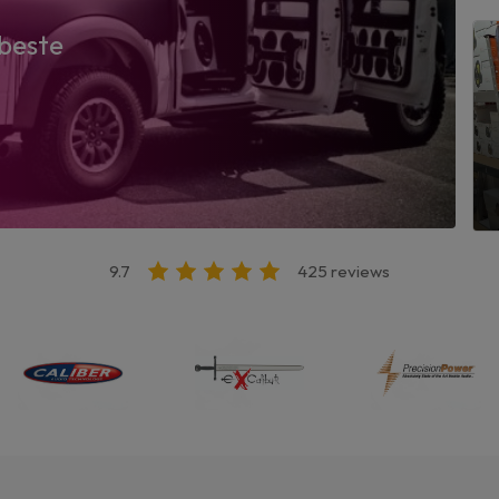
beste
9.7
425 reviews