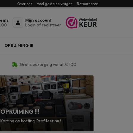
Over ons
Veel gestelde vragen
Retourneren
tems
Mijn account
,00
Login of registreer
OPRUIMING !!!
Gratis bezorging vanaf € 100
OPRUIMING !!!
Korting op korting. Profiteer nu !