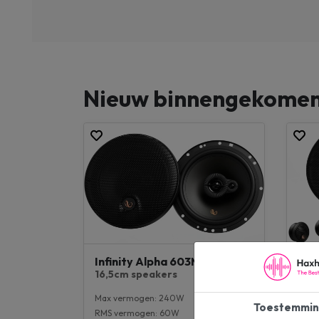
Nieuw binnengekome
Infinity Alpha 603M
Inf
16,5cm speakers
16,
Max vermogen: 240W
Max 
Toestemmin
RMS vermogen: 60W
RMS 