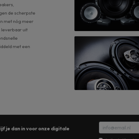
eakers,
egen de scherpste
ten met nóg meer
 leverbaar uit
endsnelle
middeld met een
jf je dan in voor onze digitale