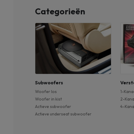
Categorieën
Subwoofers
Verst
Woofer los
1-Kana
Woofer in kist
2-Kana
Actieve subwoofer
4-Kana
Actieve underseat subwoofer