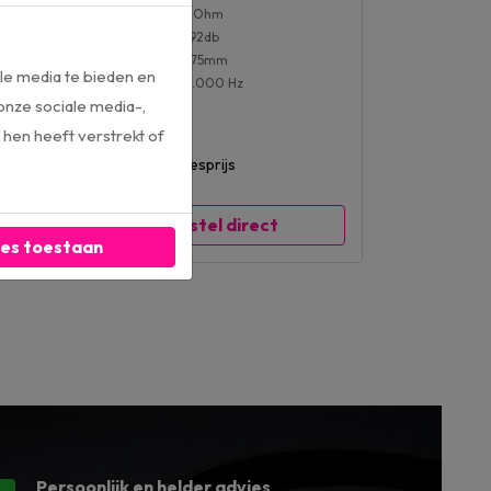
Impedantie: 4-Ohm
Gevoeligheid: 92db
Inbouwdiepte: 75mm
le media te bieden en
Bereik: 45 - 20.000 Hz
onze sociale media-,
hen heeft verstrekt of
€ 89,00
€ 99,00
adviesprijs
Bestel direct
les toestaan
Persoonlijk en helder advies