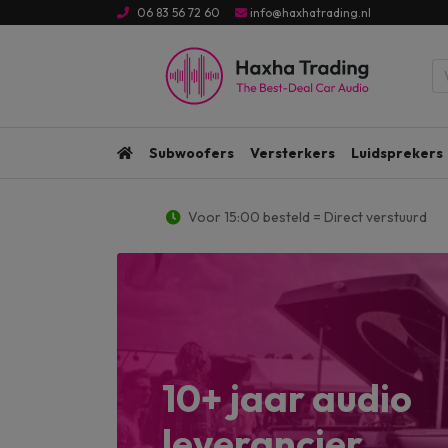
06 83 56 72 60
info@haxhatrading.nl
Subwoofers
Versterkers
Luidsprekers
Voor 15:00 besteld = Direct verstuurd
10+ jaar audio
leverancier