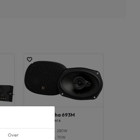
Infinity Alpha 693M
6x9'' speakers
Max vermogen: 280W
Over
RMS vermogen: 70W