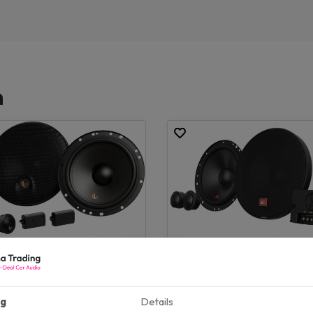
n
inity Alpha 603C
JBL Stage2 604C
5cm speakers
16cm speakers
vermogen: 360W
Max vermogen: 270W
g
Details
vermogen: 90W
RMS vermogen: 45W