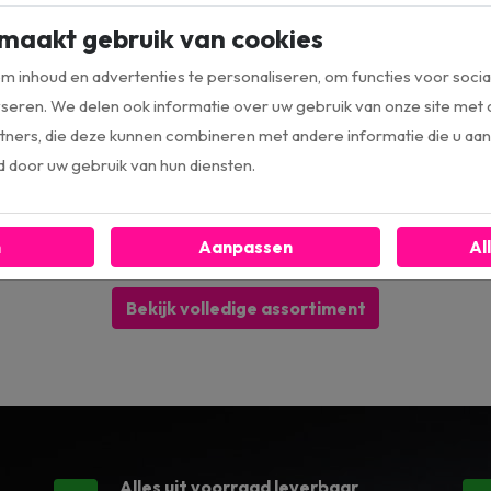
dantie: 4-Ohm
Impedantie: 4-Ohm
maakt gebruik van cookies
eligheid: 90db
Gevoeligheid: 91db
uwdiepte: 55mm
Inbouwdiepte: 56mm
 inhoud en advertenties te personaliseren, om functies voor socia
k: 55 - 20.000 Hz
Bereik: 55 - 20.000 Hz
seren. We delen ook informatie over uw gebruik van onze site met 
ners, die deze kunnen combineren met andere informatie die u aan 
9,00
€ 79,00
,00
adviesprijs
€ 89,00
adviesprijs
d door uw gebruik van hun diensten.
Bestel direct
Bestel direct
n
Aanpassen
Al
Bekijk volledige assortiment
Alles uit voorraad leverbaar