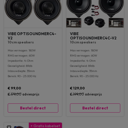
VIBE OPTISOUNDMERC4-
VIBE
V2
OPTISOUNDMERC4C-V2
10cm speakers
10cm speakers
Max vermogen: 180W
Max vermogen: 180W
RMS vermogen: 60W
RMS vermogen: 60W
Impedantie: 4-Ohm
Impedantie: 4-Ohm
Gevoeligheid: 89db
Gevoeligheid: 89db
Inbouwdiepte: 35mm
Inbouwdiepte: 35mm
Bereik: 90 - 25.000 Hz
Bereik: 90 - 25.000 Hz
€ 99,00
€ 129,00
€ 179,00
adviesprijs
€ 199,00
adviesprijs
Bestel direct
Bestel direct
+ Gratis kabelset