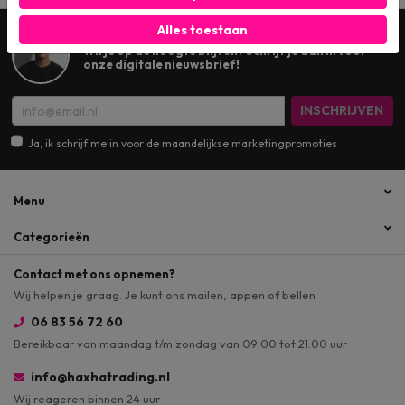
Alles toestaan
Wil je op de hoogte blijven? Schrijf je dan in voor
onze digitale nieuwsbrief!
INSCHRIJVEN
Ja, ik schrijf me in voor de maandelijkse marketingpromoties
Menu
Categorieën
Contact met ons opnemen?
Wij helpen je graag. Je kunt ons mailen, appen of bellen
06 83 56 72 60
Bereikbaar van maandag t/m zondag van 09:00 tot 21:00 uur
info@haxhatrading.nl
Wij reageren binnen 24 uur