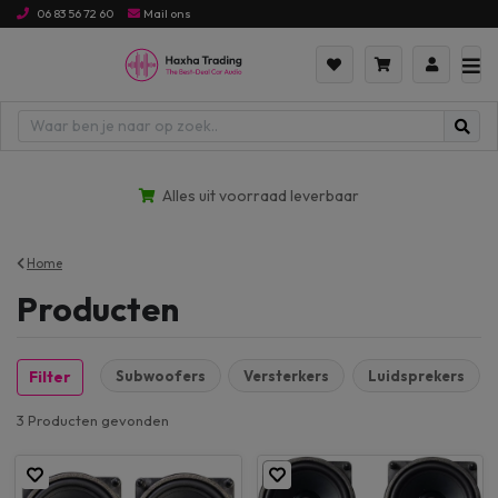
06 83 56 72 60
Mail ons
ijs hoog naar laag
Alles uit voorraad leverbaar
Home
Producten
Subwoofers
Versterkers
Luidsprekers
Filter
3 Producten
gevonden