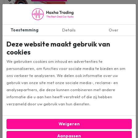
Toestemming
Details
Over
Deze website maakt gebruik van
VIBE PULSEC8A-V0 (OT)
Actieve subwoofer
cookies
MAX Vermogen: 240W
We gebruiken cookies om inhoud en advertenties te
RMS Vermogen: 80W
29 x 21 x 7.2cm (LxBxH)
personaliseren, om functies voor sociale media te bieden en om
Past onder de stoel
ons verkeer te analyseren. We delen ook informatie over uw
Formaat: 6x8 inch
gebruik van onze site met onze sociale media-, reclame- en
analysepartners, die deze kunnen combineren met andere
€ 150,00
informatie die u aan hen heeft verstrekt of die zij hebben
€ 199,00
adviesprijs
verzameld door uw gebruik van hun diensten.
Bestel direct
Weigeren
Aanpassen