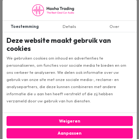
derde partij. Wij gebruiken deze informatie om bij te houden hoe u de
website gebruikt, om rapporten over de website-activiteit op te
stellen en andere diensten aan te bieden met betrekking tot
website-activiteit en internetgebruik.
Toestemming
Details
Over
Doeleinden
Deze website maakt gebruik van
We verzamelen of gebruiken geen informatie voor andere
cookies
doeleinden dan de doeleinden die worden beschreven in dit
privacybeleid tenzij we van tevoren uw toestemming hiervoor
We gebruiken cookies om inhoud en advertenties te
hebben verkregen.
personaliseren, om functies voor sociale media te bieden en om
ons verkeer te analyseren. We delen ook informatie over uw
Derden
gebruik van onze site met onze sociale media-, reclame- en
De informatie wordt niet met derden gedeeld met uitzondering van
analysepartners, die deze kunnen combineren met andere
webapplicaties welke wij gebruiken ten behoeve van onze
informatie die u aan hen heeft verstrekt of die zij hebben
webwinkel. Hieronder valt o.a. het WebwinkelKeur beoordelingen
verzameld door uw gebruik van hun diensten.
systeem. Deze gegevens zullen enkel gebruikt worden ten behoeve
van het doel van de betreffende applicatie en zullen niet verder
verspreid worden. Verder kan in enkele gevallen de informatie intern
Weigeren
gedeeld worden. Onze werknemers zijn verplicht om de
vertrouwelijkheid van uw gegevens te respecteren.
Aanpassen