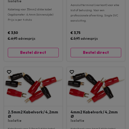
Isolatie
Aansluit terminal (vierkant) voor elke
Kabeloog voor 35mm2 dikke kabel
kist of behuizing. Voor een
Oogdiameter: 6,4mm (binnenzijde)
professionele afwerking. Single SVC
Prijs is per 4 stuks
aansluiting.
€ 3,50
€ 3,75
€ 6,95
adviesprijs
€ 5,95
adviesprijs
Bestel direct
Bestel direct
2.5mm2 Kabelvork / 4,2mm
4mm2 Kabelvork / 4,2mm
Ø
Ø
Isolatie
Isolatie
Kabelhaak voor 2.5mm2 dikke kabel
Kabelhaak voor 4mm2 dikke kabel