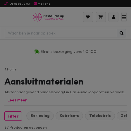
06 83 56 72 60
Mail ons
ijs hoog naar laag
Gratis bezorging vanaf € 100
Home
Aansluitmaterialen
Als toonaangevend handelsbedrijf in Car Audio-apparatuur verwelkomt Haxha Trading jou tot onze uitgebreide selectie
Lees meer
Bekleding
Kabelsets
Tulpkabels
Zeke
Filter
87 Producten
gevonden