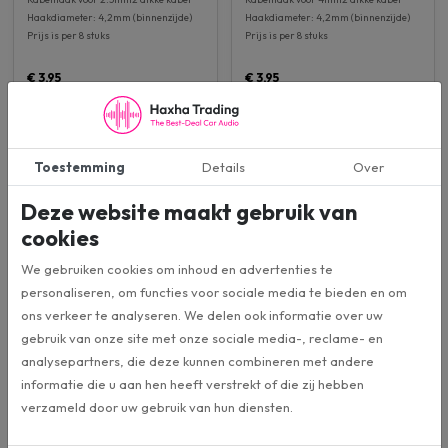
Haakdiameter: 4,2mm (binnenzijde)
Haakdiameter: 4,2mm (binnenzijde)
Prijs is per 8 stuks
Prijs is per 8 stuks
€ 3,95
€ 3,95
Bestel direct
Bestel direct
Toestemming
Details
Over
Deze website maakt gebruik van
cookies
We gebruiken cookies om inhoud en advertenties te
personaliseren, om functies voor sociale media te bieden en om
ons verkeer te analyseren. We delen ook informatie over uw
10mm2 Kabeloog / 8,5mm
10mm2 Kabelvork / 4,2mm
gebruik van onze site met onze sociale media-, reclame- en
Ø
Ø
analysepartners, die deze kunnen combineren met andere
Isolatie
Isolatie
informatie die u aan hen heeft verstrekt of die zij hebben
Kabeloog voor 10mm2 dikke kabel
Kabelhaak voor 10mm2 dikke kabel
verzameld door uw gebruik van hun diensten.
Oogdiameter: 8,5mm (binnenzijde)
Haakdiameter: 4,2mm (binnenzijde)
Prijs is per 4 stuks
Prijs is per 4 stuks