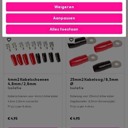
Weigeren
€ 3,95
€ 3,95
Aanpassen
Bestel direct
Bestel direct
Alles toestaan
4mm2 Kabelschoenen
25mm2 Kabeloog / 8,5mm
4,8mm / 2,8mm
Ø
Isolatie
Isolatie
Kabelschoenen voor 4mm2 dikke kabel
Kabeloog voor 25mm2 dikke kabel
4,8 en 2,8mm connector
Oogdiameter: 8,5mm (binnenzijde)
Prijs is per 8 stuks
Prijs is per 4 stuks
€ 4,95
€ 4,95