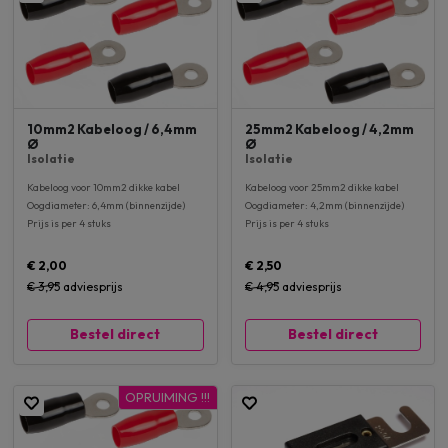
10mm2 Kabeloog / 6,4mm
25mm2 Kabeloog / 4,2mm
Ø
Ø
Isolatie
Isolatie
Kabeloog voor 10mm2 dikke kabel
Kabeloog voor 25mm2 dikke kabel
Oogdiameter: 6,4mm (binnenzijde)
Oogdiameter: 4,2mm (binnenzijde)
Prijs is per 4 stuks
Prijs is per 4 stuks
€ 2,00
€ 2,50
€ 3,95
adviesprijs
€ 4,95
adviesprijs
Bestel direct
Bestel direct
OPRUIMING !!!