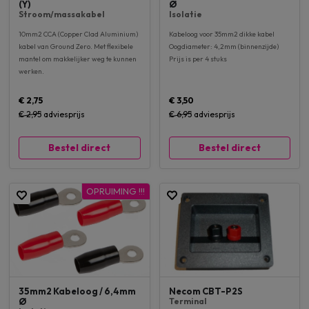
(Y)
Ø
Stroom/massakabel
Isolatie
10mm2 CCA (Copper Clad Aluminium)
Kabeloog voor 35mm2 dikke kabel
kabel van Ground Zero. Met flexibele
Oogdiameter: 4,2mm (binnenzijde)
mantel om makkelijker weg te kunnen
Prijs is per 4 stuks
werken.
€ 2,75
€ 3,50
€ 2,95
adviesprijs
€ 6,95
adviesprijs
Bestel direct
Bestel direct
OPRUIMING !!!
35mm2 Kabeloog / 6,4mm
Necom CBT-P2S
Ø
Terminal