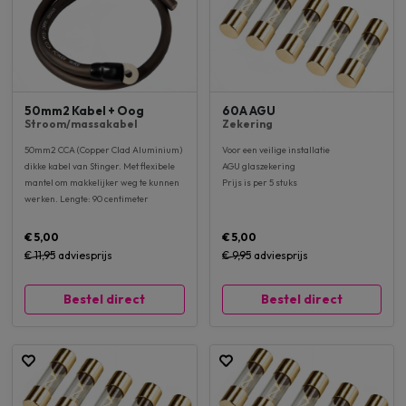
50mm2 Kabel + Oog
60A AGU
Stroom/massakabel
Zekering
50mm2 CCA (Copper Clad Aluminium)
Voor een veilige installatie
dikke kabel van Stinger. Met flexibele
AGU glaszekering
mantel om makkelijker weg te kunnen
Prijs is per 5 stuks
werken. Lengte: 90 centimeter
€ 5,00
€ 5,00
€ 11,95
adviesprijs
€ 9,95
adviesprijs
Bestel direct
Bestel direct