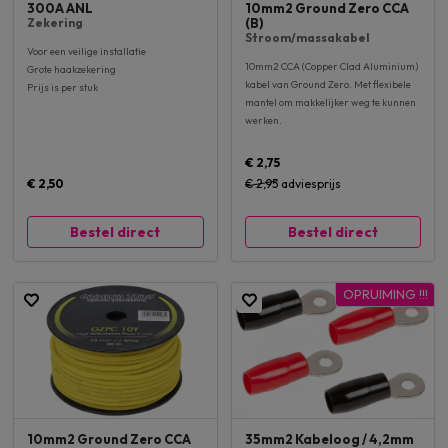
300A ANL
10mm2 Ground Zero CCA
Zekering
(B)
Stroom/massakabel
Voor een veilige installatie
10mm2 CCA (Copper Clad Aluminium)
Grote haakzekering
kabel van Ground Zero. Met flexibele
Prijs is per stuk
mantel om makkelijker weg te kunnen
werken.
€ 2,75
€ 2,50
€ 2,95
adviesprijs
Bestel direct
Bestel direct
OPRUIMING !!!
10mm2 Ground Zero CCA
35mm2 Kabeloog / 4,2mm