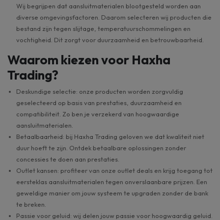
Wij begrijpen dat aansluitmaterialen blootgesteld worden aan
diverse omgevingsfactoren. Daarom selecteren wij producten die
bestand zijn tegen slijtage, temperatuurschommelingen en
vochtigheid. Dit zorgt voor duurzaamheid en betrouwbaarheid.
Waarom kiezen voor Haxha
Trading?
Deskundige selectie: onze producten worden zorgvuldig
geselecteerd op basis van prestaties, duurzaamheid en
compatibiliteit. Zo ben je verzekerd van hoogwaardige
aansluitmaterialen.
Betaalbaarheid: bij Haxha Trading geloven we dat kwaliteit niet
duur hoeft te zijn. Ontdek betaalbare oplossingen zonder
concessies te doen aan prestaties.
Outlet kansen: profiteer van onze outlet deals en krijg toegang tot
eersteklas aansluitmaterialen tegen onverslaanbare prijzen. Een
geweldige manier om jouw systeem te upgraden zonder de bank
te breken.
Passie voor geluid: wij delen jouw passie voor hoogwaardig geluid.