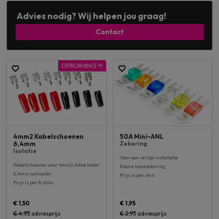
Advies nodig? Wij helpen jou graag!
Contact
OPRUIMING !!!
4mm2 Kabelschoenen
50A Mini-ANL
6,4mm
Zekering
Isolatie
Voor een veilige installatie
Kabelschoenen voor 4mm2 dikke kabel
Kleine haakzekering
6,4mm connector
Prijs is per stuk
Prijs is per 8 stuks
€ 1,50
€ 1,95
€ 4,95
adviesprijs
€ 2,95
adviesprijs