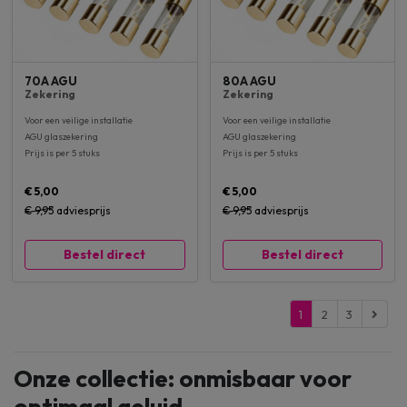
70A AGU
80A AGU
Zekering
Zekering
Voor een veilige installatie
Voor een veilige installatie
AGU glaszekering
AGU glaszekering
Prijs is per 5 stuks
Prijs is per 5 stuks
€ 5,00
€ 5,00
€ 9,95
adviesprijs
€ 9,95
adviesprijs
Bestel direct
Bestel direct
1
2
3
Onze collectie: onmisbaar voor
optimaal geluid