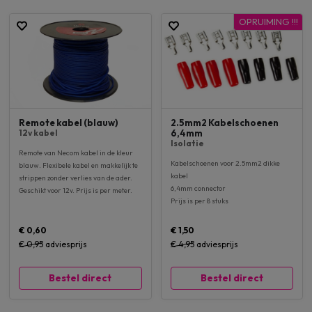
OPRUIMING !!!
Remote kabel (blauw)
2.5mm2 Kabelschoenen
12v kabel
6,4mm
Isolatie
Remote van Necom kabel in de kleur
Kabelschoenen voor 2.5mm2 dikke
blauw. Flexibele kabel en makkelijk te
kabel
strippen zonder verlies van de ader.
6,4mm connector
Geschikt voor 12v. Prijs is per meter.
Prijs is per 8 stuks
€ 0,60
€ 1,50
€ 0,95
adviesprijs
€ 4,95
adviesprijs
Bestel direct
Bestel direct