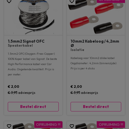
1.5mm2 Signat OFC
10mm2 Kabeloog / 4,2mm
Speakerkabel
Ø
Isolatie
1.5mm2 OFC (Oxygen-Free-Copper)
Kabeloog voor 10mm2 dikke kabel
100% Koper kabel van Signat. De beste
Oogdiameter: 4,2mm (binnenzijde)
High Performance kabel voor Car
Prijs is per 4 stuks
Audio. Ongekende kwaliteit. Prijs is
per meter.
€ 2,00
€ 2,00
€ 3,95
adviesprijs
€ 3,95
adviesprijs
Bestel direct
Bestel direct
OPRUIMING !!!
OPRUIMING !!!