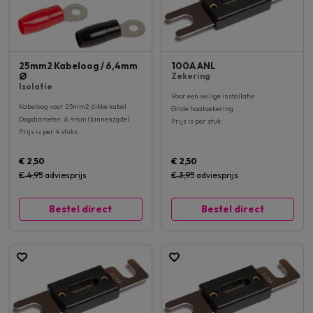
25mm2 Kabeloog / 6,4mm
100A ANL
Ø
Zekering
Isolatie
Voor een veilige installatie
Kabeloog voor 25mm2 dikke kabel
Grote haakzekering
Oogdiameter: 6,4mm (binnenzijde)
Prijs is per stuk
Prijs is per 4 stuks
€ 2,50
€ 2,50
€ 4,95
adviesprijs
€ 3,95
adviesprijs
Bestel direct
Bestel direct