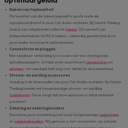
Kabels van topkwaliteit
De kwaliteit van de kabels bepaalt in grote mate de
signaaloverdracht in jouw Car Audio-systeem. Bij Haxha Trading
vind je een uitgebreide collectie
kabels
. Dit varieert van
luidsprekerkabels tot RCA-kabels, vakkundig geselecteerd om
jouw audio-ervaring te optimaliseren.
Connectoren en pluggen
Een naadloze verbinding is cruciaal voor een storingsvrije
geluidsweergave. Ontdek onze assortiment
connectoren
en
pluggen
, vervaardigd met oog voor detail en duurzaamheid.
Stroom- en aarding accessoires
Voeding is de levensader van jouw Car Audio-systeem. Bij Haxha
Trading bieden we hoogwaardige stroom- en aarding
toebehoren
. Deze zorgt dat jouw apparatuur altijd optimaal
presteert.
Zekering en zekeringhouders
Bescherm jouw investering met onze hoogwaardige
zekeringen
en
zekeringhouders
. Wij geloven in het voorkomen van schade
door overbelasting. Zo kun je ongestoord genieten van jouw