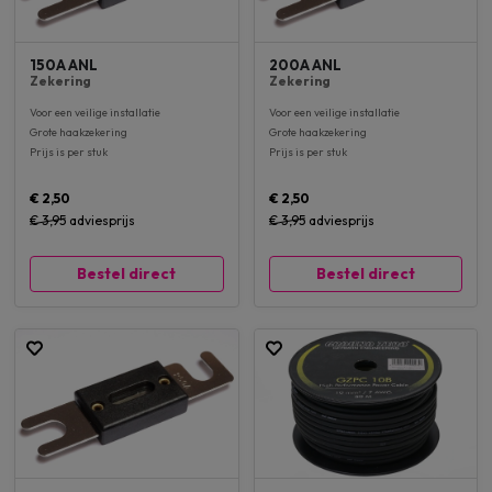
150A ANL
200A ANL
Zekering
Zekering
Voor een veilige installatie
Voor een veilige installatie
Grote haakzekering
Grote haakzekering
Prijs is per stuk
Prijs is per stuk
€ 2,50
€ 2,50
€ 3,95
adviesprijs
€ 3,95
adviesprijs
Bestel direct
Bestel direct