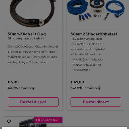
50mm2 Kabel + Oog
50mm2 Stinger Kabelset
Stroom/massakabel
- 5.2 meter Stroomkabel
- 5.2 meter Remote Kabel
50mm2 CCA (Copper Clad Aluminium)
- 5.2 meter RCA Tulpkabel
dikke kabel van Stinger. Met flexibele
- 0.9 meter Massakabel
mantel om makkelijker weg te kunnen
- 1x ANL Zekeringhouder
werken. Lengte: 90 centimeter
- 1x 150A ANL Zekering
- 4x Kabelogen
€ 5,00
€ 69,00
€ 11,95
adviesprijs
€ 99,00
adviesprijs
Bestel direct
Bestel direct
OPRUIMING !!!