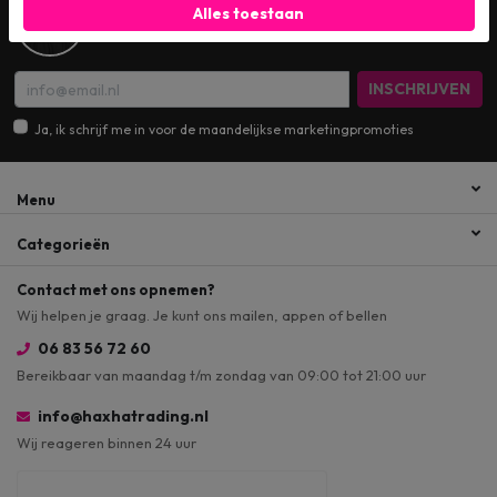
Alles toestaan
Wil je op de hoogte blijven? Schrijf je dan in voor
onze digitale nieuwsbrief!
INSCHRIJVEN
Ja, ik schrijf me in voor de maandelijkse marketingpromoties
Menu
Categorieën
Contact met ons opnemen?
Wij helpen je graag. Je kunt ons mailen, appen of bellen
06 83 56 72 60
Bereikbaar van maandag t/m zondag van 09:00 tot 21:00 uur
info@haxhatrading.nl
Wij reageren binnen 24 uur