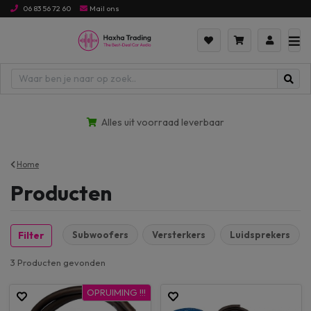
06 83 56 72 60
Mail ons
ijs hoog naar laag
Alles uit voorraad leverbaar
Home
Producten
Subwoofers
Versterkers
Luidsprekers
Filter
3 Producten
gevonden
OPRUIMING !!!