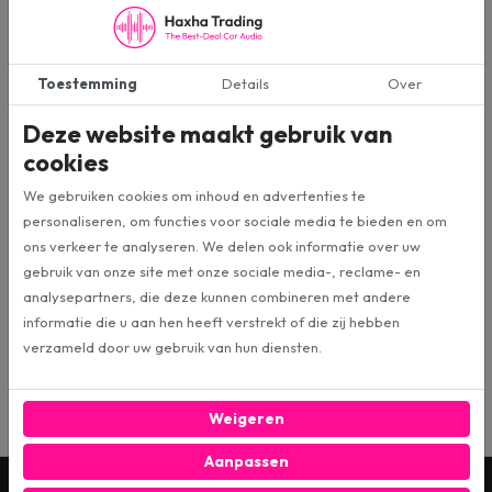
Toestemming
Details
Over
Stinger SELECT SSCAP5M
Deze website maakt gebruik van
Condensator
cookies
Stinger Select SSCAP5M carbon fiber
condensator / powercap met digitale
We gebruiken cookies om inhoud en advertenties te
voltmeter voor installaties tot wel 5000
personaliseren, om functies voor sociale media te bieden en om
Watts
ons verkeer te analyseren. We delen ook informatie over uw
gebruik van onze site met onze sociale media-, reclame- en
€ 95,00
analysepartners, die deze kunnen combineren met andere
€ 149,00
adviesprijs
informatie die u aan hen heeft verstrekt of die zij hebben
verzameld door uw gebruik van hun diensten.
Bestel direct
Weigeren
Aanpassen