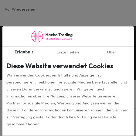
Auf Wiedersehen!
Persönliche Beratung
Erlaubnis
Einzelheiten
Über
ZUR ANMELDUNG
Diese Website verwendet Cookies
Ja, ich melde mich für die monatlichen Marketingaktionen an
Wir verwenden Cookies, um Inhalte und Anzeigen zu
personalisieren, Funktionen für soziale Medien bereitzustellen und
unseren Datenverkehr zu analysieren. Wir geben auch
Produkte
Informationen über Ihre Nutzung unserer Website an unsere
menu
Partner für soziale Medien, Werbung und Analysen weiter, die
diese mit anderen Informationen kombinieren können, die Sie ihnen
Informiert bleiben
zur Verfügung gestellt oder durch Ihre Nutzung ihrer Dienste
Folgen Sie uns auf den sozialen Medien und halten Sie sich über die
gesammelt haben.
neuesten Nachrichten auf dem Laufenden!