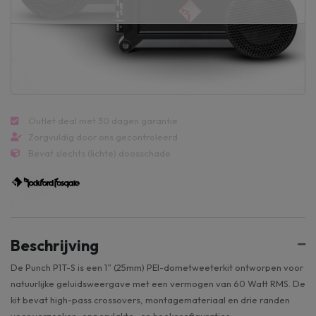
Outlet deal met 30 dagen garantie
Zorgvuldig door ons gecontroleerd
Bevat slechts (lichte) doosschade
Beschrijving
De Punch P1T-S is een 1” (25mm) PEI-dometweeterkit ontworpen voor
natuurlijke geluidsweergave met een vermogen van 60 Watt RMS. De
kit bevat high-pass crossovers, montagemateriaal en drie randen
voor verzonken, oppervlakte- en hoekconfiguraties.