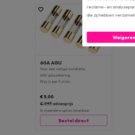
reclame- en analysepart
die zij hebben verzamel
Weigere
60A AGU
Voor een veilige installatie
AGU glaszekering
Prijs is per 5 stuks
€ 5,00
€ 9,95
adviesprijs
In meerdere opties leverbaar
Bestel direct