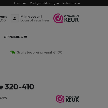
Over ons
Veel gestelde vragen
Retourneren
tems
Mijn account
,00
Login of registreer
OPRUIMING !!!
Gratis bezorging vanaf € 100
e 320-410
4,95