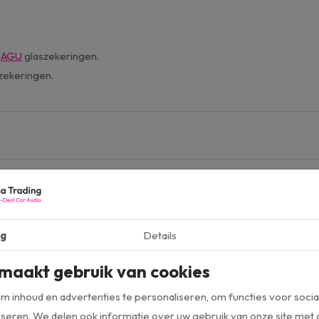
x
AGU
glaszekeringen.
zekeringen.
0-410
ldline
g
Details
zekerde verdeelblok
maakt gebruik van cookies
 inhoud en advertenties te personaliseren, om functies voor socia
seren. We delen ook informatie over uw gebruik van onze site met 