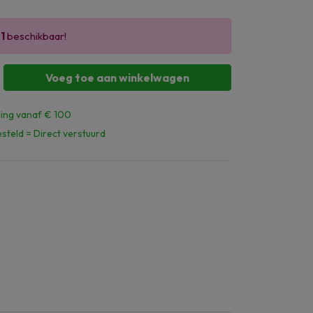
r
1
beschikbaar!
Voeg toe aan winkelwagen
ing vanaf € 100
steld = Direct verstuurd