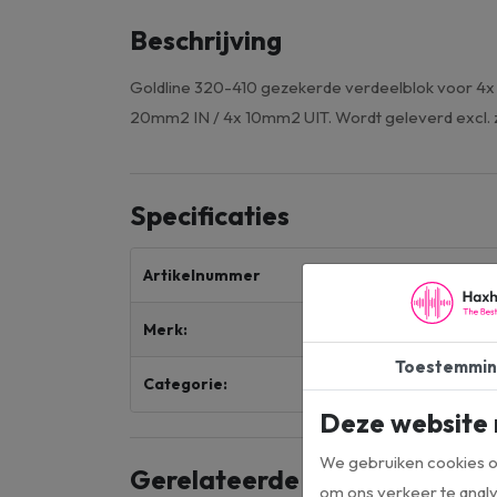
Beschrijving
Goldline 320-410 gezekerde verdeelblok voor 4
20mm2 IN / 4x 10mm2 UIT. Wordt geleverd excl. 
Specificaties
Artikelnummer
32
Merk:
Go
Toestemmin
Categorie:
Ge
Deze website 
We gebruiken cookies om
Gerelateerde producten
om ons verkeer te analy