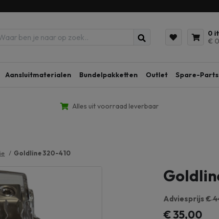
0 i
€ 0
Aansluitmaterialen
Bundelpakketten
Outlet
Spare-Parts
Alles uit voorraad leverbaar
ie
Goldline 320-410
Goldlin
Adviesprijs
€ 4
€ 35,00