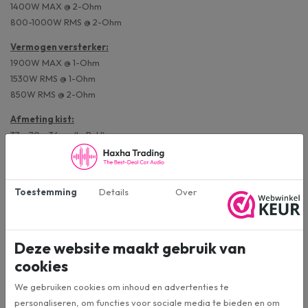
1400W MAX @ 2-Ohm
800-1000W RMS @ 2-Ohm
Vermogen versterker:
1900W MAX @ 1-Ohm
1530W RMS @ 1-Ohm
850W RMS @ 2-Ohm
Afmeting kist:
37 x 70 x 34cm (LxBxH)
Afmeting versterker:
168 x 295 x 49 mm (LxBxH)
Toestemming
Details
Over
Specificaties
Deze website maakt gebruik van
cookies
2.10SPL-1500.1
Artikelnummer
We gebruiken cookies om inhoud en advertenties te
personaliseren, om functies voor sociale media te bieden en om
Ground Zero