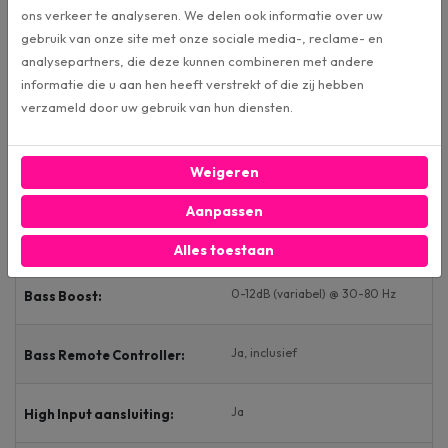
Merk:
ons verkeer te analyseren. We delen ook informatie over uw
gebruik van onze site met onze sociale media-, reclame- en
1400W
MAX vermogen:
analysepartners, die deze kunnen combineren met andere
informatie die u aan hen heeft verstrekt of die zij hebben
verzameld door uw gebruik van hun diensten.
1000W
RMS Vermogen:
Weigeren
0 - 50 Hz
Subsonic:
Aanpassen
30 – 250 Hz
Low Pass:
Alles toestaan
0-12dB (variabel) @ 30-80 Hz
Bass Boost:
Ja, inclusief
Bass Remote Controller:
Ja
High Input aansluiting: