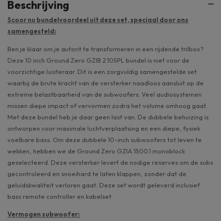
Beschrijving
Scoor nu bundelvoordeel uit deze set, speciaal door ons
samengesteld:
Ben je klaar om je autorit te transformeren in een rijdende trilbox?
Deze 10 inch Ground Zero GZIB 2.10SPL bundel is niet voor de
voorzichtige luisteraar. Dit is een zorgvuldig samengestelde set
waarbij de brute kracht van de versterker naadloos aansluit op de
extreme belastbaarheid van de subwoofers. Veel audiosystemen
missen diepe impact of vervormen zodra het volume omhoog gaat.
Met deze bundel heb je daar geen last van. De dubbele behuizing is
ontworpen voor maximale luchtverplaatsing en een diepe, fysiek
voelbare bass. Om deze dubbele 10-inch subwoofers tot leven te
wekken, hebben we de Ground Zero GZIA 1500.1 monoblock
geselecteerd. Deze versterker levert de nodige reserves om de subs
gecontroleerd en snoeihard te laten klappen, zonder dat de
geluidskwaliteit verloren gaat. Deze set wordt geleverd inclusief
bass remote controller en kabelset.
Vermogen subwoofer: