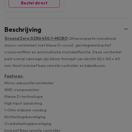
Bestel direct
Beschrijving
Ground Zero GZRA 450.1-MICRO
Ultracompacte monoblock
(micro-versterker) met klasse D-circuit, geïntegreerd actief
crossoverfilter en automatische inschakelfunctie. Deze versterker
past overal vanwege zijn kleine formaat van slechts 82 x 142 x 40
mm. Komt inclusief bass remote controller en kabelboom.
Features:
Micro-subwooferversterker
SMD-componenten
Klasse D-technologie
High Input aansluiting
1-Ohm stabiele voeding
Kortsluitingsbeveiliging
Overbelastingsbeveiliging
Inclusief Bass remote controller