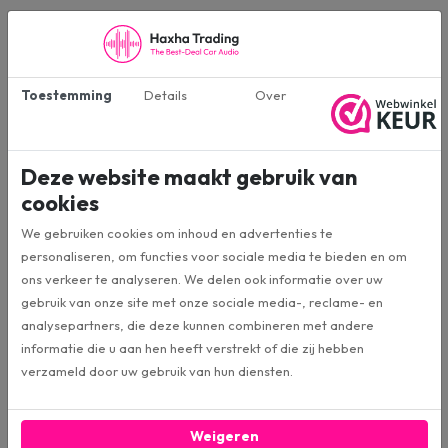
Variabele actieve crossover en bassversterking
Compacte koelplaat met gegraveerd Ground Zero-logo
Hoogwaardige ingang met automatische inschakelfunctie
Toestemming
Details
Over
Specificaties
Deze website maakt gebruik van
GZRA 450.1-MICRO
cookies
Artikelnummer
We gebruiken cookies om inhoud en advertenties te
Ground Zero
personaliseren, om functies voor sociale media te bieden en om
Merk:
ons verkeer te analyseren. We delen ook informatie over uw
gebruik van onze site met onze sociale media-, reclame- en
1-Kanaals (Mono)
Aantal kanalen:
analysepartners, die deze kunnen combineren met andere
informatie die u aan hen heeft verstrekt of die zij hebben
verzameld door uw gebruik van hun diensten.
640W
MAX vermogen:
180W
RMS Vermogen 1x 4Ω
Weigeren