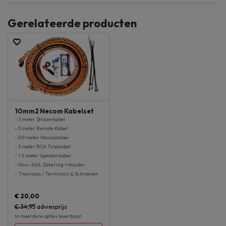
Gerelateerde producten
10mm2 Necom Kabelset
- 5 meter Stroomkabel
- 5 meter Remote Kabel
- 0.9 meter Massakabel
- 5 meter RCA Tulpkabel
- 1.5 meter Speakerkabel
- Mini-ANL Zekering + Houder
- Tiewraps / Terminals & Schroeven
€ 20,00
€ 34,95
adviesprijs
In meerdere opties leverbaar