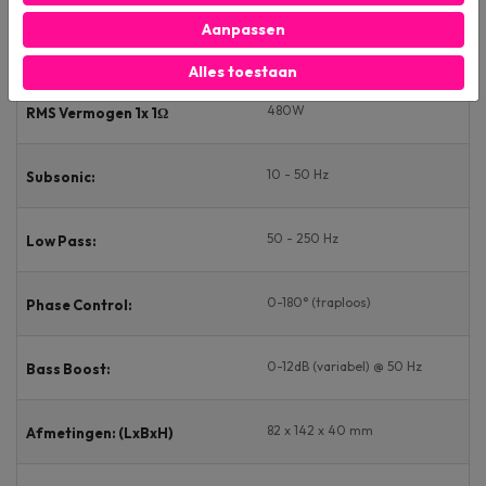
Aanpassen
310W
RMS Vermogen 1x 2Ω
Alles toestaan
480W
RMS Vermogen 1x 1Ω
10 - 50 Hz
Subsonic:
50 - 250 Hz
Low Pass:
0-180° (traploos)
Phase Control:
0-12dB (variabel) @ 50 Hz
Bass Boost:
82 x 142 x 40 mm
Afmetingen: (LxBxH)