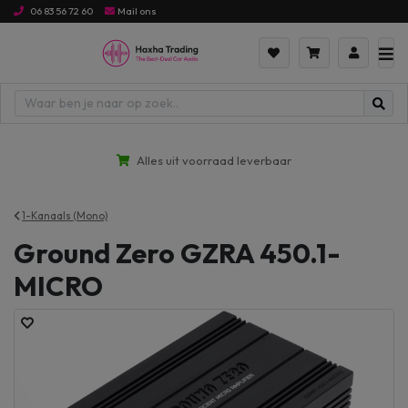
06 83 56 72 60
Mail ons
Alles uit voorraad leverbaar
1-Kanaals (Mono)
Ground Zero GZRA 450.1-
MICRO