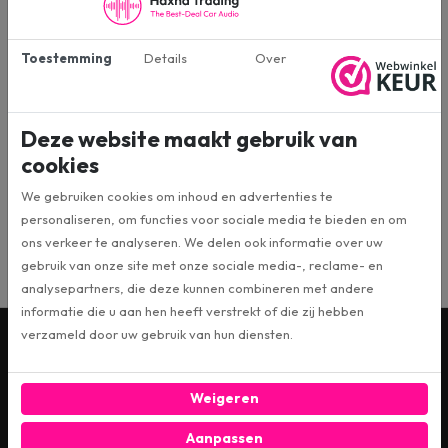
JBL Basspro 8 Actieve subwoofer. Door ons getest en goedwerkend.
Kabelboom ontbreekt
. Handig voor iemand die een vervanger
zoekt voor een eigen defecte exemplaar.
Toestemming
Details
Over
Afmetingen kist:
26.5 x 25 x 28.5cm
Deze website maakt gebruik van
cookies
Specificaties
We gebruiken cookies om inhoud en advertenties te
personaliseren, om functies voor sociale media te bieden en om
JBL Basspro 8 Actieve subwoofer *SPARE-PARTS*
Artikelnummer
ons verkeer te analyseren. We delen ook informatie over uw
gebruik van onze site met onze sociale media-, reclame- en
analysepartners, die deze kunnen combineren met andere
informatie die u aan hen heeft verstrekt of die zij hebben
verzameld door uw gebruik van hun diensten.
Wil je op de hoogte blijven? Schrijf je dan in voor
onze digitale nieuwsbrief!
Weigeren
INSCHRIJVEN
Aanpassen