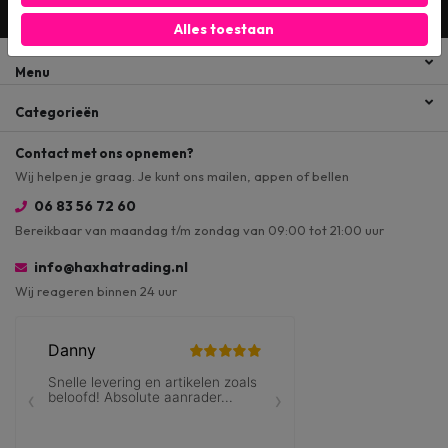
Ja, ik schrijf me in voor de maandelijkse marketingpromoties
Alles toestaan
Menu
Categorieën
Contact met ons opnemen?
Wij helpen je graag. Je kunt ons mailen, appen of bellen
06 83 56 72 60
Bereikbaar van maandag t/m zondag van 09:00 tot 21:00 uur
info@haxhatrading.nl
Wij reageren binnen 24 uur