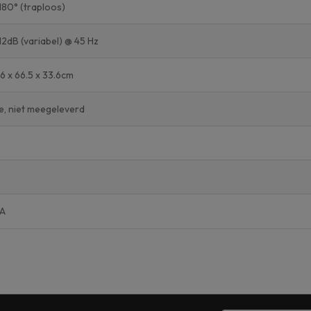
180° (traploos)
12dB (variabel) @ 45 Hz
6 x 66.5 x 33.6cm
e, niet meegeleverd
A