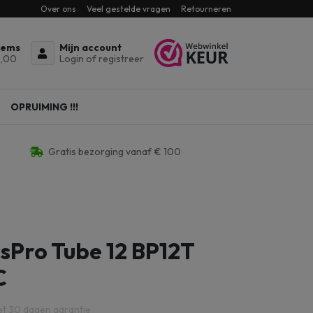
Over ons
Veel gestelde vragen
Retourneren
tems
Mijn account
,00
Login of registreer
OPRUIMING !!!
Gratis bezorging vanaf € 100
sPro Tube 12 BP12T
C
et 30 dagen garantie