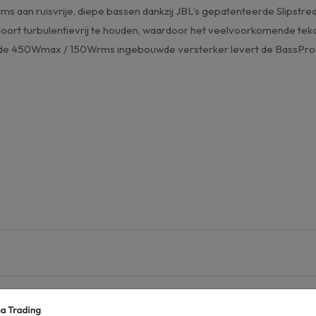
 aan ruisvrije, diepe bassen dankzij JBL’s gepatenteerde Slipstre
ort turbulentievrij te houden, waardoor het veelvoorkomende tekor
de 450Wmax / 150Wrms ingebouwde versterker levert de BassPro T
ssPro Tube 12 (RT) ZC