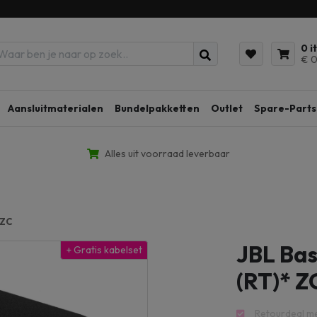
0 i
€ 0
Aansluitmaterialen
Bundelpakketten
Outlet
Spare-Parts
Alles uit voorraad leverbaar
 ZC
JBL Bas
+ Gratis kabelset
(RT)* Z
Retourdeal m