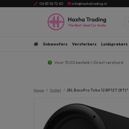
06 83 56 72 60
info@haxhatrading.nl
Subwoofers
Versterkers
Luidsprekers
Voor 15:00 besteld = Direct verstuurd
Home
Outlet
JBL BassPro Tube 12 BP12T (RT)*