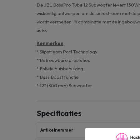
De JBL BassPro Tube 12 Subwoofer levert 150Wrms
wiskundig ontworpen om de luchtstroom met de po
wordt vermeden. In combinatie met de ingebouw
auto.
Kenmerken
* Slipstream Port Technology
* Betrouwbare prestaties
* Enkele buisbehuizing
* Bass Boost functie
* 12” (300 mm) Subwoofer
Specificaties
Artikelnummer
Ba