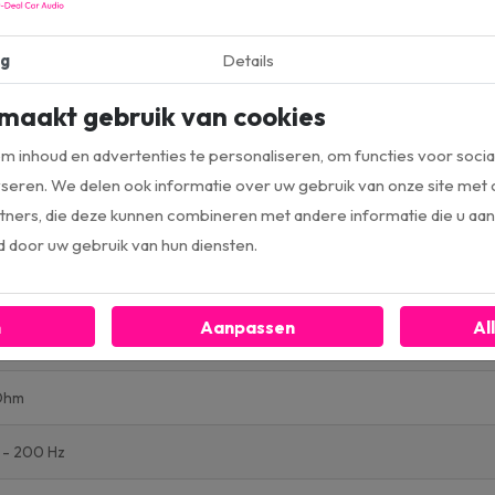
L
g
Details
bwoofers
maakt gebruik van cookies
tourdeal
 inhoud en advertenties te personaliseren, om functies voor socia
tieve subwoofer
seren. We delen ook informatie over uw gebruik van onze site met 
ners, die deze kunnen combineren met andere informatie die u aan 
Inch
d door uw gebruik van hun diensten.
50W
n
Aanpassen
Al
0W
Ohm
 - 200 Hz