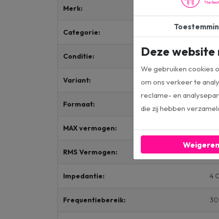
Merk:
JB
Toestemmin
Categorie:
Su
Deze website 
Conditie:
Re
We gebruiken cookies om
Variant:
Ac
om ons verkeer te analy
reclame- en analysepart
Formaat:
12 
die zij hebben verzamel
MAX vermogen:
4
Weigere
RMS Vermogen:
15
Impedantie:
4 
Frequentiebereik:
30