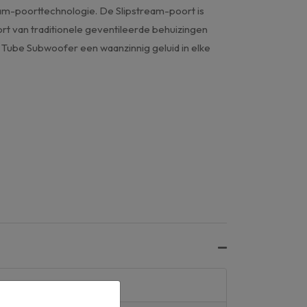
am-poorttechnologie. De Slipstream-poort is
t van traditionele geventileerde behuizingen
ube Subwoofer een waanzinnig geluid in elke