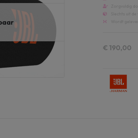
Zorgvuldig d
Slechts uit d
rbaar
Wordt gelever
€ 190,00