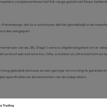
tweeters complementeren het full-range geluid met frisse, helderde,
L-framedesign, dat zo is ontworpen dat het gemakkelijk in de meest
e worden aangepast.
raan van de JBL Stage 1-serie is uitgebreid getest om er zeker va
elt ze bloot aan extreme kou, hitte, schokken en ultraviolet licht en
n hoog geluidsdrukniveau en een geringe vervorming te garanderen.
jke specificaties en de kenmerken van de luidsprekers.