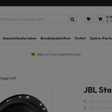
0 i
€ 0
Aansluitmaterialen
Bundelpakketten
Outlet
Spare-Parts
Alles uit voorraad leverbaar
Stage1 61F
JBL Sta
Gerenommee
Extra montag