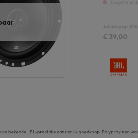
Budgetvriende
rbaar
Adviesprijs
€ 5
€ 39,00
de bekende JBL-prestatie aanzienlijk goedkoop. Polyproyleen woof