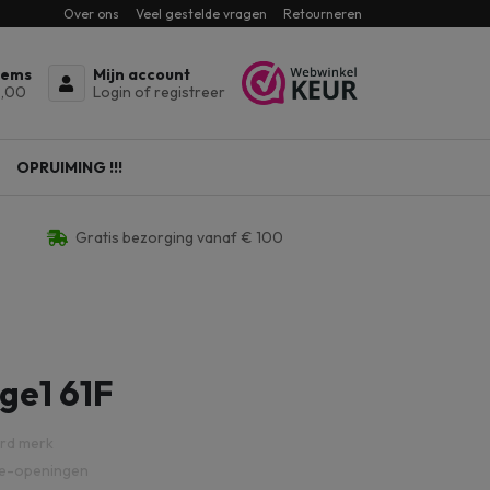
Over ons
Veel gestelde vragen
Retourneren
tems
Mijn account
,00
Login of registreer
OPRUIMING !!!
Gratis bezorging vanaf € 100
ge1 61F
rd merk
e-openingen