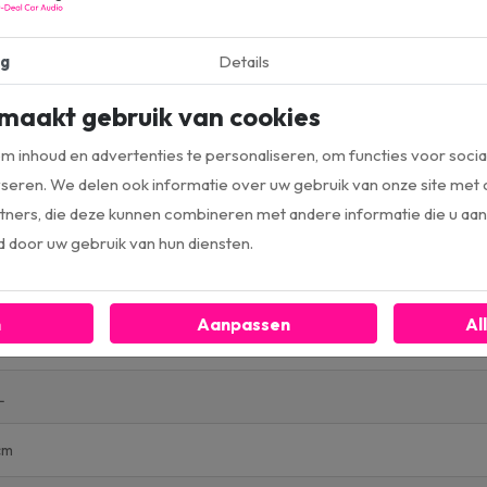
ouwbaarheid
g
Details
maakt gebruik van cookies
 inhoud en advertenties te personaliseren, om functies voor socia
seren. We delen ook informatie over uw gebruik van onze site met 
ners, die deze kunnen combineren met andere informatie die u aan 
d door uw gebruik van hun diensten.
n
Aanpassen
Al
age1 61F
L
cm