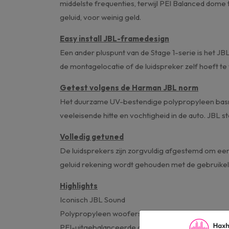
middelste frequenties, terwijl PEI Balanced dome 
geluid, voor weinig geld.
Easy install JBL-framedesign
Een ander pluspunt van de Stage 1-serie is het JB
de montagelocatie of de luidspreker zelf hoeft t
Getest volgens de Harman JBL norm
Het duurzame UV-bestendige polypropyleen basmemb
veeleisende hitte en vochtigheid in de auto. JBL st
Volledig getuned
De luidsprekers zijn zorgvuldig afgestemd om ee
geluid rekening wordt gehouden met de gebruikeli
Highlights
Iconisch JBL Sound
Polypropyleen woofers
PEI-uitgebalanceerde dome tweeter