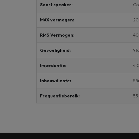
Soort speaker:
Co
MAX vermogen:
2
RMS Vermogen:
4
Gevoeligheid:
91
Impedantie:
4 
Inbouwdiepte:
5
Frequentiebereik:
55