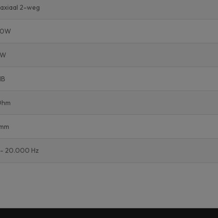
axiaal 2-weg
00W
0W
dB
Ohm
5mm
 - 20.000 Hz