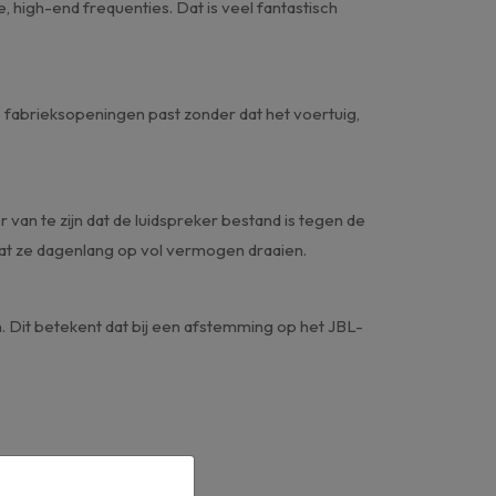
 high-end frequenties. Dat is veel fantastisch
e fabrieksopeningen past zonder dat het voertuig,
n te zijn dat de luidspreker bestand is tegen de
 laat ze dagenlang op vol vermogen draaien.
 Dit betekent dat bij een afstemming op het JBL-