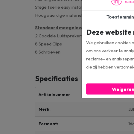
Stage 1 serie easy install JBL-framedesign
Hoogwaardige materialen voor de hoogste betr
Toestemmin
Standaard meegeleverd:
Deze website 
​2 Coaxiale Luidsprekers
We gebruiken cookies om
8 Speed Clips
om ons verkeer te analy
8 Schroeven
reclame- en analysepart
die zij hebben verzamel
Specificaties
Weigere
Artikelnummer
St
Merk:
JB
Formaat:
16