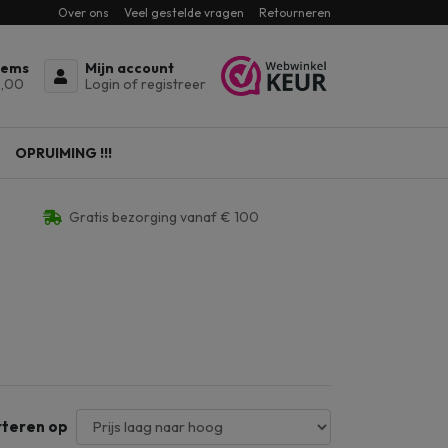
Over ons
Veel gestelde vragen
Retourneren
tems
Mijn account
,00
Login of registreer
OPRUIMING !!!
Gratis bezorging vanaf € 100
rteren op