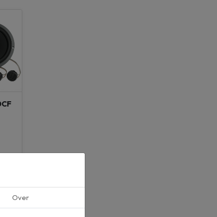
0CF
Over