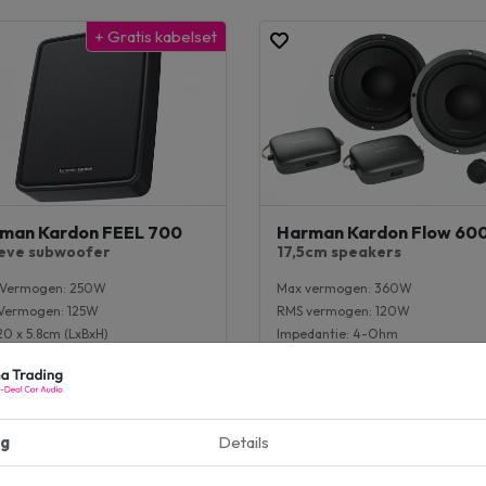
+ Gratis kabelset
man Kardon FEEL 700
Harman Kardon Flow 60
ieve subwoofer
17,5cm speakers
Vermogen: 250W
Max vermogen: 360W
Vermogen: 125W
RMS vermogen: 120W
20 x 5.8cm (LxBxH)
Impedantie: 4-Ohm
onder de stoel
Gevoeligheid: 91db
at: 6.5 inch
Inbouwdiepte: 60mm
Bereik: 45 - 40.000 Hz
g
Details
39,00
€ 399,00
9,00
adviesprijs
€ 599,00
adviesprijs