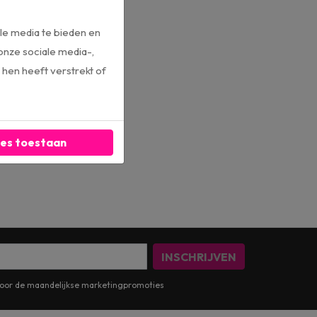
le media te bieden en
onze sociale media-,
hen heeft verstrekt of
les toestaan
INSCHRIJVEN
n voor de maandelijkse marketingpromoties