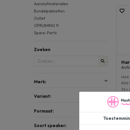
Aansluitmaterialen
Bundelpakketten
Outlet
OPRUIMING !!!
Spare-Parts
Zoeken
Har
Act
MAX 
Merk:
RMS 
26 x 
Past 
Variant:
Forma
Formaat:
Toestemmin
€ 2
Soort speaker:
€ 34