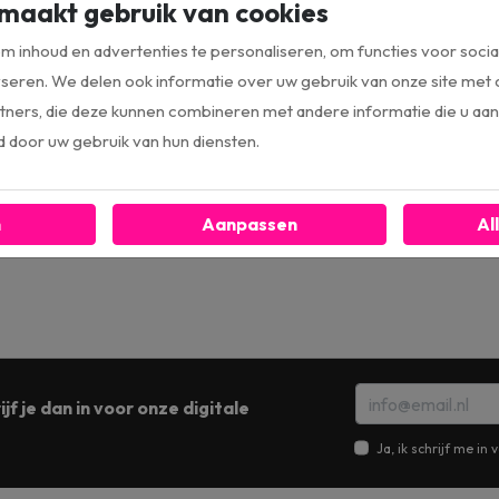
maakt gebruik van cookies
 inhoud en advertenties te personaliseren, om functies voor socia
Bestel direct
Bestel direct
seren. We delen ook informatie over uw gebruik van onze site met 
ners, die deze kunnen combineren met andere informatie die u aan 
d door uw gebruik van hun diensten.
n
Aanpassen
Al
jf je dan in voor onze digitale
Ja, ik schrijf me i