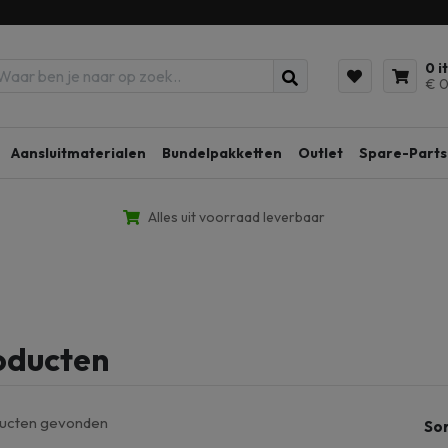
0 i
€ 0
Aansluitmaterialen
Bundelpakketten
Outlet
Spare-Parts
Alles uit voorraad leverbaar
oducten
ducten
gevonden
So