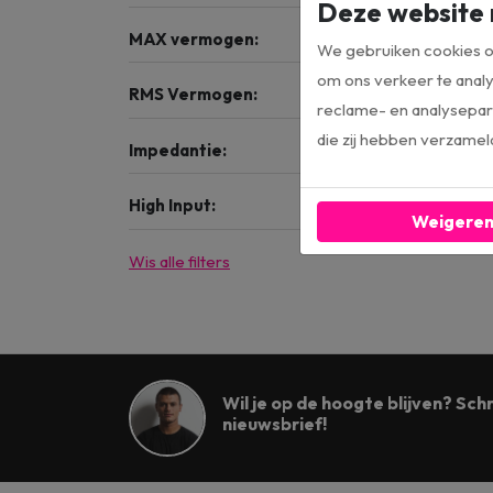
Deze website 
MAX vermogen:
We gebruiken cookies om
om ons verkeer te analy
RMS Vermogen:
reclame- en analysepart
die zij hebben verzamel
Impedantie:
High Input:
Weigere
Wis alle filters
Wil je op de hoogte blijven? Schri
nieuwsbrief!