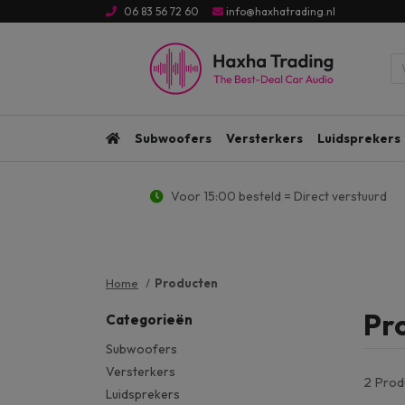
06 83 56 72 60
info@haxhatrading.nl
Subwoofers
Versterkers
Luidsprekers
Voor 15:00 besteld = Direct verstuurd
Home
Producten
Pr
Categorieën
Subwoofers
Versterkers
2 Pro
Luidsprekers