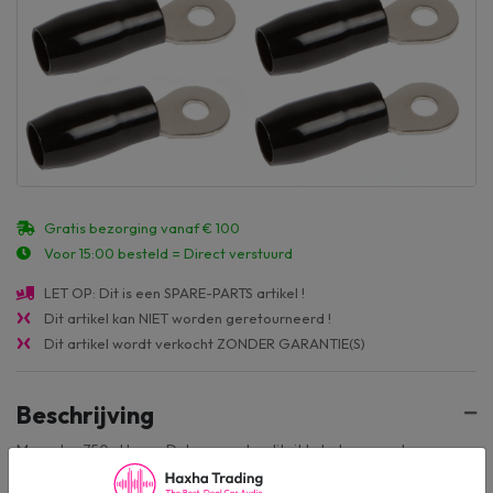
Gratis bezorging vanaf € 100
Voor 15:00 besteld = Direct verstuurd
LET OP: Dit is een SPARE-PARTS artikel !
Dit artikel kan NIET worden geretourneerd !
Dit artikel wordt verkocht ZONDER GARANTIE(S)
Beschrijving
Meer dan 750x Heavy Duty zware kwaliteit kabeloog zonder
blisterverpakking! voor 10mm2 kabeldikte.