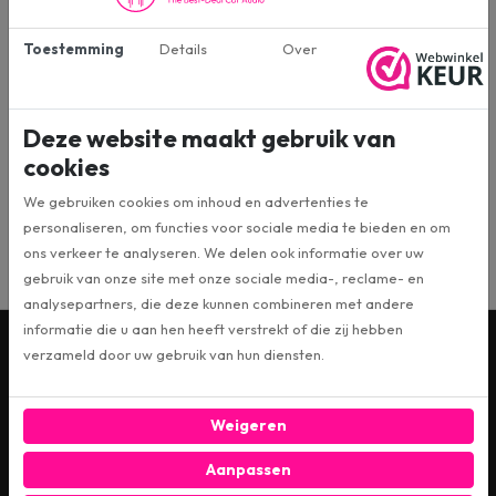
Oorspronkelijk van Signat en destijds verkocht voor
€ 1,95 per stuk !
Oogdiameter: 8,5mm (binnenzijde).
Toestemming
Details
Over
Nu als bulk-uitverkoop voor een dump prijs !
Deze website maakt gebruik van
Specificaties
cookies
We gebruiken cookies om inhoud en advertenties te
10OØ85 HD
Artikelnummer
personaliseren, om functies voor sociale media te bieden en om
ons verkeer te analyseren. We delen ook informatie over uw
gebruik van onze site met onze sociale media-, reclame- en
analysepartners, die deze kunnen combineren met andere
informatie die u aan hen heeft verstrekt of die zij hebben
verzameld door uw gebruik van hun diensten.
Wil je op de hoogte blijven? Schrijf je dan in voor
onze digitale nieuwsbrief!
Weigeren
INSCHRIJVEN
Aanpassen
Ja, ik schrijf me in voor de maandelijkse marketingpromoties