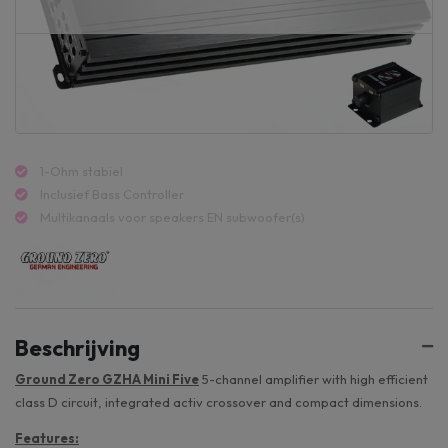
1-Ohm stabiel
Inclusief Bass Controller
Multikanaals voor speakers EN subwoofer(s)
Beschrijving
Ground Zero GZHA Mini Five
5-channel amplifier with high efficient
class D circuit, integrated activ crossover and compact dimensions.
Features: