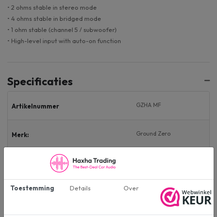
• 2 ohms stable in stereo mode
• 4 ohms stable in bridged mode
• 1 ohm stable (channel 5 / subwoofer)
• High-level input with auto-on function
Specificaties
GZHA MF
Artikelnummer
Ground Zero
Merk:
5-Kanaals
Aantal kanalen:
Toestemming
Details
Over
1200W
MAX vermogen: