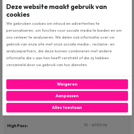
75W
RMS Vermogen 4x 4Ω
Deze website maakt gebruik van
cookies
125W
RMS Vermogen 4x 2Ω
We gebruiken cookies om inhoud en advertenties te
personaliseren, om functies voor sociale media te bieden en om
250W
ons verkeer te analyseren. We delen ook informatie over uw
RMS Vermogen 2x 4Ω
gebruik van onze site met onze sociale media-, reclame- en
analysepartners, die deze kunnen combineren met andere
190W
RMS Vermogen 1x 4Ω
informatie die u aan hen heeft verstrekt of die zij hebben
verzameld door uw gebruik van hun diensten.
320W
RMS Vermogen 1x 2Ω
Weigeren
500W
RMS Vermogen 1x 1Ω
Aanpassen
Alles toestaan
50 – 4000 Hz
Low Pass:
10 - 4000 Hz
High Pass: