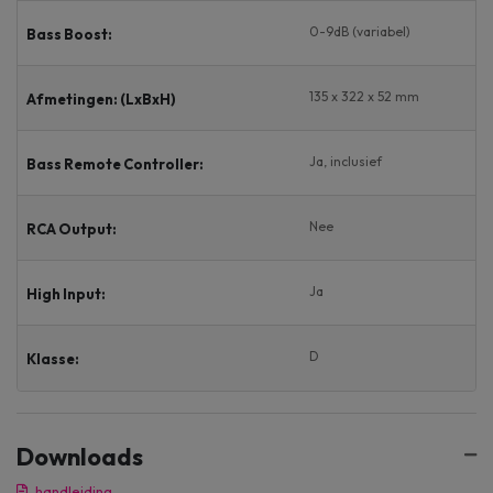
0-9dB (variabel)
Bass Boost:
135 x 322 x 52 mm
Afmetingen: (LxBxH)
Ja, inclusief
Bass Remote Controller:
Nee
RCA Output:
Ja
High Input:
D
Klasse:
Downloads
handleiding