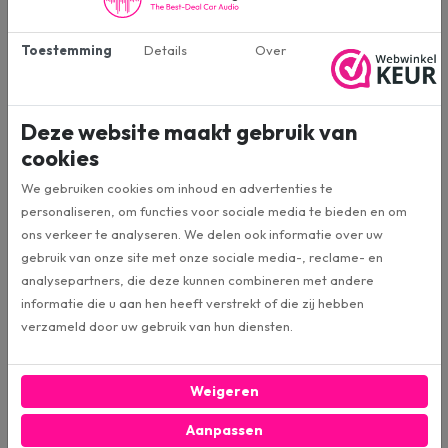
GZTF 69X (OT)
Artikelnummer
Toestemming
Details
Over
Ground Zero
Merk:
Deze website maakt gebruik van
Luidsprekers
Categorie:
cookies
Outlet
We gebruiken cookies om inhoud en advertenties te
Conditie:
personaliseren, om functies voor sociale media te bieden en om
ons verkeer te analyseren. We delen ook informatie over uw
6''x9'' (Ovaal)
Formaat:
gebruik van onze site met onze sociale media-, reclame- en
analysepartners, die deze kunnen combineren met andere
informatie die u aan hen heeft verstrekt of die zij hebben
Coaxiaal 3-weg
Soort speaker:
verzameld door uw gebruik van hun diensten.
190W
MAX vermogen:
Weigeren
130W
RMS Vermogen:
Aanpassen