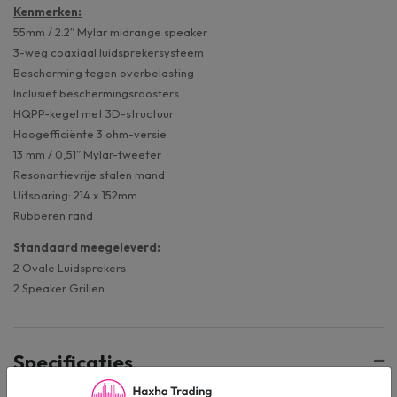
Kenmerken:
55mm / 2.2″ Mylar midrange speaker
3-weg coaxiaal luidsprekersysteem
Bescherming tegen overbelasting
Inclusief beschermingsroosters
HQPP-kegel met 3D-structuur
Hoogefficiënte 3 ohm-versie
13 mm / 0,51″ Mylar-tweeter
Resonantievrije stalen mand
Uitsparing: 214 x 152mm
Rubberen rand
Standaard meegeleverd:
2 Ovale Luidsprekers
2 Speaker Grillen
Specificaties