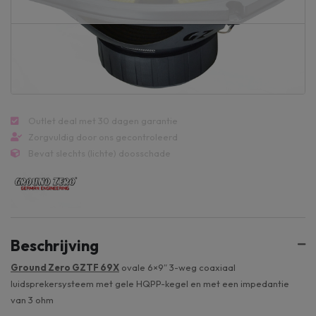
Outlet deal met 30 dagen garantie
Zorgvuldig door ons gecontroleerd
Bevat slechts (lichte) doosschade
Beschrijving
Ground Zero GZTF 69X
ovale 6×9″ 3-weg coaxiaal
luidsprekersysteem met gele HQPP-kegel en met een impedantie
van 3 ohm