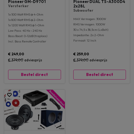
Pioneer GM-D9701​
Pioneer DUAL TS-A300D4
Versterker
2x28L
Subwoofer
1x 500 Watt RMS @ 4-Ohm
MAX Vermogen: 3000W
1x 800 Watt RMS @ 2-Ohm
RMS Vermogen: 1000W
1x 1200 Watt RMS @ 1-Ohm
30 x 74,5 x 38,5cm (LxBxH)
Low Pass: 40 Hz – 240 Hz
Impedantie: 2x 2-Ohm
Bass Boost: 0-12dB (traploos)
Formaat: 12 Inch
Incl. Bass Remote Controller
€ 249,00
€ 259,00
€ 379,00
adviesprijs
€ 379,00
adviesprijs
Bestel direct
Bestel direct