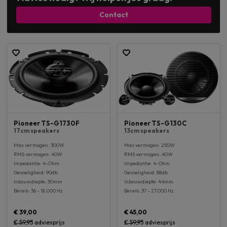
Contact
Pioneer TS-G1730F
Pioneer TS-G130C
17cm speakers
13cm speakers
Max vermogen: 300W
Max vermogen: 250W
RMS vermogen: 40W
RMS vermogen: 40W
Impedantie: 4-Ohm
Impedantie: 4-Ohm
Gevoeligheid: 90db
Gevoeligheid: 88db
Inbouwdiepte: 50mm
Inbouwdiepte: 44mm
Bereik: 36 - 18.000 Hz
Bereik: 37 - 27.000 Hz
€ 39,00
€ 45,00
€ 59,95
adviesprijs
€ 59,95
adviesprijs