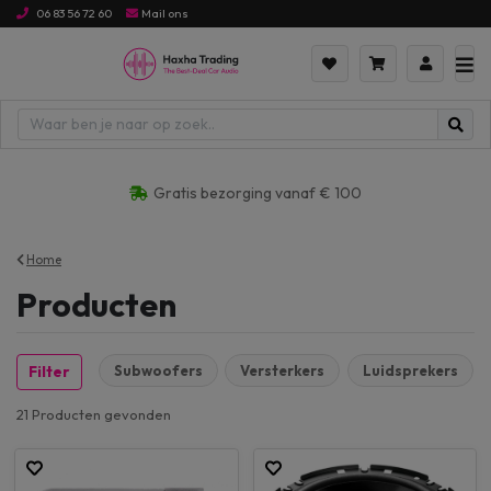
06 83 56 72 60
Mail ons
ijs hoog naar laag
Gratis bezorging vanaf € 100
Home
Producten
Subwoofers
Versterkers
Luidsprekers
Filter
21 Producten
gevonden