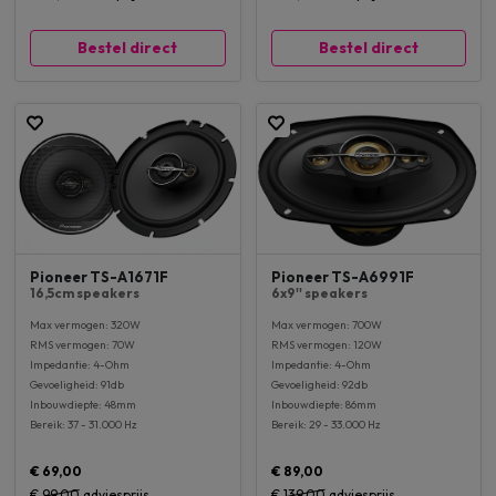
Bestel direct
Bestel direct
Pioneer TS-A1671F
Pioneer TS-A6991F
16,5cm speakers
6x9'' speakers
Max vermogen: 320W
Max vermogen: 700W
RMS vermogen: 70W
RMS vermogen: 120W
Impedantie: 4-Ohm
Impedantie: 4-Ohm
Gevoeligheid: 91db
Gevoeligheid: 92db
Inbouwdiepte: 48mm
Inbouwdiepte: 86mm
Bereik: 37 - 31.000 Hz
Bereik: 29 - 33.000 Hz
€ 69,00
€ 89,00
€ 99,00
adviesprijs
€ 139,00
adviesprijs