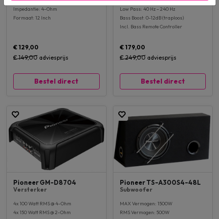
30 x 38 x 40cm (LxBxH)
1x 800 Watt RMS @ 1-Ohm
Impedantie: 4-Ohm
Low Pass: 40 Hz – 240 Hz
Formaat: 12 Inch
Bass Boost: 0-12dB (traploos)
Incl. Bass Remote Controller
€ 129,00
€ 179,00
€ 149,00
adviesprijs
€ 249,00
adviesprijs
Bestel direct
Bestel direct
Pioneer GM-D8704
Pioneer TS-A300S4-48L
Versterker
Subwoofer
4x 100 Watt RMS @ 4-Ohm
MAX Vermogen: 1500W
4x 150 Watt RMS @ 2-Ohm
RMS Vermogen: 500W