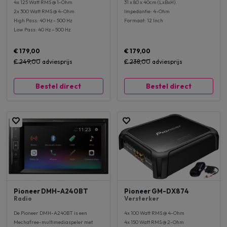
4x 125 Watt RMS @ 1-Ohm
31 x 80 x 40cm (LxBxH)
2x 300 Watt RMS @ 4-Ohm
Impedantie: 4-Ohm
High Pass: 40 Hz - 500 Hz
Formaat: 12 Inch
Low Pass: 40 Hz – 500 Hz
€ 179,00
€ 179,00
€ 249,00
adviesprijs
€ 238,00
adviesprijs
Bestel direct
Bestel direct
Pioneer DMH-A240BT
Pioneer GM-DX874
Radio
Versterker
De Pioneer DMH-A240BT is een
4x 100 Watt RMS @ 4-Ohm
Mechafree-multimediaspeler met
4x 150 Watt RMS @ 2-Ohm