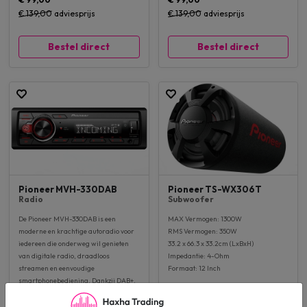
€ 139,00
adviesprijs
€ 139,00
adviesprijs
Bestel direct
Bestel direct
Pioneer MVH-330DAB
Pioneer TS-WX306T
Radio
Subwoofer
De Pioneer MVH-330DAB is een
MAX Vermogen: 1300W
moderne en krachtige autoradio voor
RMS Vermogen: 350W
iedereen die onderweg wil genieten
33.2 x 66.3 x 33.2cm (LxBxH)
van digitale radio, draadloos
Impedantie: 4-Ohm
streamen en eenvoudige
Formaat: 12 Inch
smartphonebediening. Dankzij DAB+,
Bluetooth, USB en Pioneer’s
hoogwaardige audiotechniek haal je