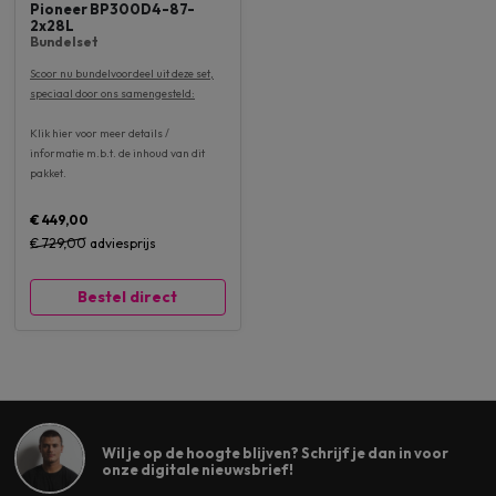
Pioneer BP300D4-87-
2x28L
Bundelset
Scoor nu bundelvoordeel uit deze set,
speciaal door ons samengesteld:
Klik hier voor meer details /
informatie m.b.t. de inhoud van dit
pakket.
€ 449,00
€ 729,00
adviesprijs
Bestel direct
Wil je op de hoogte blijven? Schrijf je dan in voor
onze digitale nieuwsbrief!