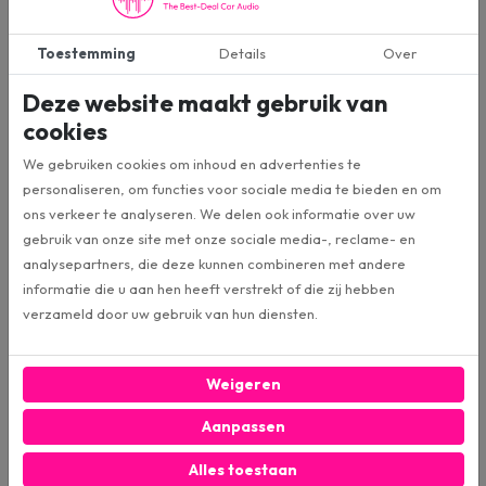
een complete en betrouwbare
headunit in huis die perfect past in
Toestemming
Details
Over
vrijwel elke auto.
Deze website maakt gebruik van
€ 105,00
€ 119,00
€ 119,00
adviesprijs
€ 149,00
adviesprijs
cookies
We gebruiken cookies om inhoud en advertenties te
Bestel direct
Bestel direct
personaliseren, om functies voor sociale media te bieden en om
ons verkeer te analyseren. We delen ook informatie over uw
gebruik van onze site met onze sociale media-, reclame- en
analysepartners, die deze kunnen combineren met andere
informatie die u aan hen heeft verstrekt of die zij hebben
verzameld door uw gebruik van hun diensten.
Weigeren
Pioneer TS-A30S4-28L
Pioneer GM-D8701
Subwoofer
Versterker
Aanpassen
MAX Vermogen: 1400W
1x 300 Watt RMS @ 4-Ohm
Alles toestaan
RMS Vermogen: 400W
1x 500 Watt RMS @ 2-Ohm