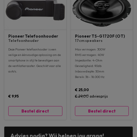
Pioneer Telefoonhouder
Pioneer TS-G1720F (OT)
Telefoonhouder
17cm speakers
Deze Pioneer telefoonhouder is een
Max vermogen: 300W
veilige en éénvoudige oplossing om de
RMS vermogen: 40W
smartphone in stijl te bevestigen aan
Impedantie: 4-Ohm
de ventilatierooster. Geschikt voor alle
Gevoeligheid: 90db
auto's.
Inbouwdiepte: 50mm
Bereik: 36 - 18.000 Hz
€ 25,00
€ 9,95
€ 29,00
adviesprijs
Bestel direct
Bestel direct
Advies nodig? Wij helpen jou graag!