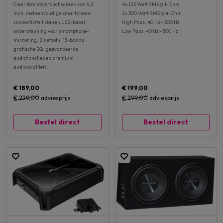
Clear Resistive touchscreen van 6,2
4x 125 Watt RMS @ 1-Ohm
Inch, met eenvoudige smartphone-
2x 300 Watt RMS @ 4-Ohm
connectiviteit via een USB-kabel,
High Pass: 40 Hz - 500 Hz
ondersteuning voor smartphone-
Low Pass: 40 Hz – 500 Hz
mirroring, Bluetooth, 13-bands
grafische EQ, geavanceerde
audiofuncties en premium
audiokwaliteit.
€ 189,00
€ 199,00
€ 229,00
adviesprijs
€ 299,00
adviesprijs
Bestel direct
Bestel direct