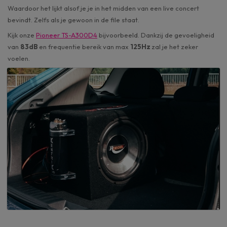
Waardoor het lijkt alsof je je in het midden van een live concert
bevindt. Zelfs als je gewoon in de file staat.
Kijk onze
Pioneer TS-A300D4
bijvoorbeeld. Dankzij de gevoeligheid
van
83dB
en frequentie bereik van max
125Hz
zal je het zeker
voelen.