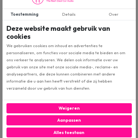
worden geleverd met installatie-instructies. Daarnaast zijn er veel
online bronnen en handleidingen die je kunnen helpen bij het proces.
Toestemming
Details
Over
Hier zijn aantal tips om jou opweg te helpen:
Deze website maakt gebruik van
Bereid je voor: Verzamel alle benodigde gereedschappen en
cookies
materialen voordat je begint met installeren. Dit omvat
kabels, beugels, isolatie materiaal en gereedschap zoals
We gebruiken cookies om inhoud en advertenties te
schroevendraaiers en tangen.
personaliseren, om functies voor sociale media te bieden en om
Lees de handleiding: Zorg ervoor dat je de handleiding en
ons verkeer te analyseren. We delen ook informatie over uw
eventuele andere componenten grondig leest. Dit helpt je om
gebruik van onze site met onze sociale media-, reclame- en
de installatie soepel te laten verlopen en mogelijke problemen
analysepartners, die deze kunnen combineren met andere
te voorkomen.
informatie die u aan hen heeft verstrekt of die zij hebben
Zoek een geschikte aardingsplek: Zorg ervoor dat je een
verzameld door uw gebruik van hun diensten.
goede aardingsplek vindt. Dit moet een metalen oppervlak
zijn dat vrij is van verf, roest en andere isolatie materialen.
Pas de instellingen aan: experimenteer met de instellingen van
Weigeren
de subwoofers en andere audio componenten. Hiermee kan je
Aanpassen
de geluidskwaliteit naar wens aan te passen
Alles toestaan