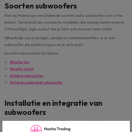
Soorten subwoofers
Hier bij Haxha zijn verschillende soorten auto subwoofers om uit te
kiezen. Variërend van compacte modellen die weinig ruimte inneme.
Of krachtige, high-output die je hele auto kunnen laten trillen.
Afhankelijk van je budget, smaak en ruimtebehoeften. Is er een
subwoofer die perfect bij jou en je auto past.
Soorten subwoofers bij Haxha:
Woofer los
Woofer in kist
Actieve subwoofer
Actieve underseat subwoofer
Installatie en integratie van
subwoofers
Het installeren kan intimiderend lijken, maar met de juiste kennis en
gereedschappen is het eigenlijk vrij eenvoudig. Veel subwoofers