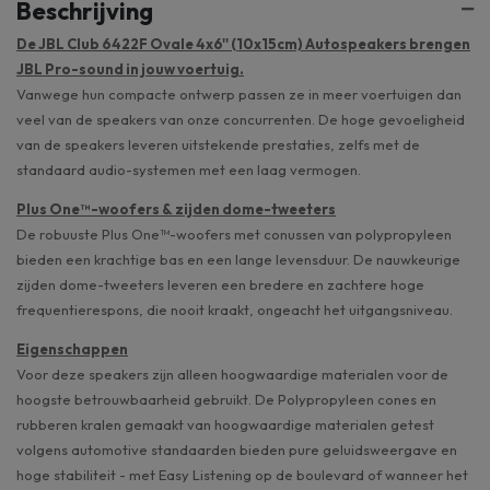
Beschrijving
De JBL Club 6422F Ovale 4x6'' (10x15cm) Autospeakers brengen
JBL Pro-sound in jouw voertuig.
Vanwege hun compacte ontwerp passen ze in meer voertuigen dan
veel van de speakers van onze concurrenten. De hoge gevoeligheid
van de speakers leveren uitstekende prestaties, zelfs met de
standaard audio-systemen met een laag vermogen.
Plus One™-woofers & zijden dome-tweeters
De robuuste Plus One™-woofers met conussen van polypropyleen
bieden een krachtige bas en een lange levensduur. De nauwkeurige
zijden dome-tweeters leveren een bredere en zachtere hoge
frequentierespons, die nooit kraakt, ongeacht het uitgangsniveau.
Eigenschappen
Voor deze speakers zijn alleen hoogwaardige materialen voor de
hoogste betrouwbaarheid gebruikt. De Polypropyleen cones en
rubberen kralen gemaakt van hoogwaardige materialen getest
volgens automotive standaarden bieden pure geluidsweergave en
hoge stabiliteit - met Easy Listening op de boulevard of wanneer het