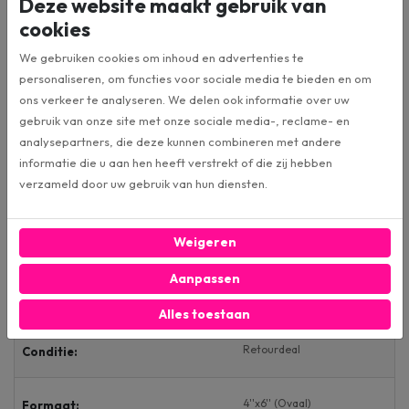
Deze website maakt gebruik van
Hoogwaardige materialen voor de hoogste betrouwbaarheid
cookies
Standaard meegeleverd:
We gebruiken cookies om inhoud en advertenties te
2 Coaxiale Luidsprekers
personaliseren, om functies voor sociale media te bieden en om
ons verkeer te analyseren. We delen ook informatie over uw
gebruik van onze site met onze sociale media-, reclame- en
Specificaties
analysepartners, die deze kunnen combineren met andere
informatie die u aan hen heeft verstrekt of die zij hebben
verzameld door uw gebruik van hun diensten.
Club 6422F (RT)
Artikelnummer
Weigeren
JBL
Merk:
Aanpassen
Luidsprekers
Categorie:
Alles toestaan
Retourdeal
Conditie:
4''x6'' (Ovaal)
Formaat: