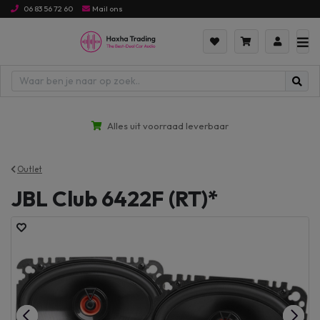
06 83 56 72 60
Mail ons
Alles uit voorraad leverbaar
Outlet
JBL Club 6422F (RT)*