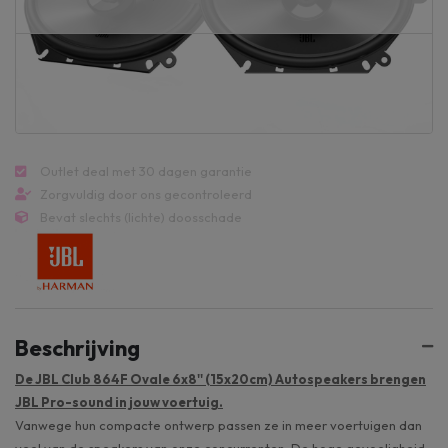
Outlet deal met 30 dagen garantie
Zorgvuldig door ons gecontroleerd
Bevat slechts (lichte) doosschade
Beschrijving
De JBL Club 864F Ovale 6x8'' (15x20cm) Autospeakers brengen
JBL Pro-sound in jouw voertuig.
Vanwege hun compacte ontwerp passen ze in meer voertuigen dan
veel van de speakers van onze concurrenten. De hoge gevoeligheid