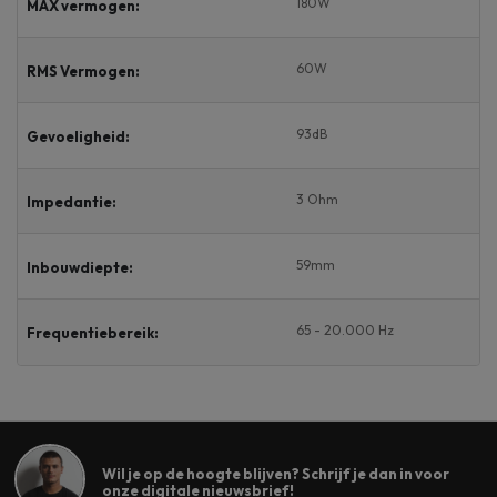
180W
MAX vermogen:
60W
RMS Vermogen:
93dB
Gevoeligheid:
3 Ohm
Impedantie:
59mm
Inbouwdiepte:
65 - 20.000 Hz
Frequentiebereik:
Wil je op de hoogte blijven? Schrijf je dan in voor
onze digitale nieuwsbrief!