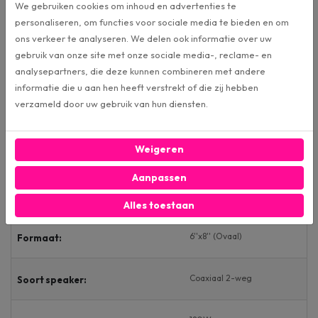
We gebruiken cookies om inhoud en advertenties te
personaliseren, om functies voor sociale media te bieden en om
Specificaties
ons verkeer te analyseren. We delen ook informatie over uw
gebruik van onze site met onze sociale media-, reclame- en
Club 864F (OT)
Artikelnummer
analysepartners, die deze kunnen combineren met andere
informatie die u aan hen heeft verstrekt of die zij hebben
verzameld door uw gebruik van hun diensten.
JBL
Merk:
Weigeren
Luidsprekers
Categorie:
Aanpassen
Outlet
Conditie:
Alles toestaan
6''x8'' (Ovaal)
Formaat:
Coaxiaal 2-weg
Soort speaker: