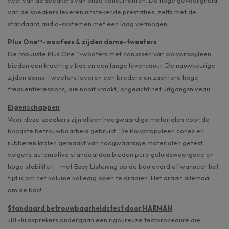
van de speakers leveren uitstekende prestaties, zelfs met de
standaard audio-systemen met een laag vermogen.
Plus One™-woofers & zijden dome-tweeters
De robuuste Plus One™-woofers met conussen van polypropyleen
bieden een krachtige bas en een lange levensduur. De nauwkeurige
zijden dome-tweeters leveren een bredere en zachtere hoge
frequentierespons, die nooit kraakt, ongeacht het uitgangsniveau.
Eigenschappen
Voor deze speakers zijn alleen hoogwaardige materialen voor de
hoogste betrouwbaarheid gebruikt. De Polypropyleen cones en
rubberen kralen gemaakt van hoogwaardige materialen getest
volgens automotive standaarden bieden pure geluidsweergave en
hoge stabiliteit - met Easy Listening op de boulevard of wanneer het
tijd is om het volume volledig open te draaien. Het draait allemaal
om de bas!
Standaard betrouwbaarheidstest door HARMAN
JBL-luidsprekers ondergaan een rigoureuze testprocedure die