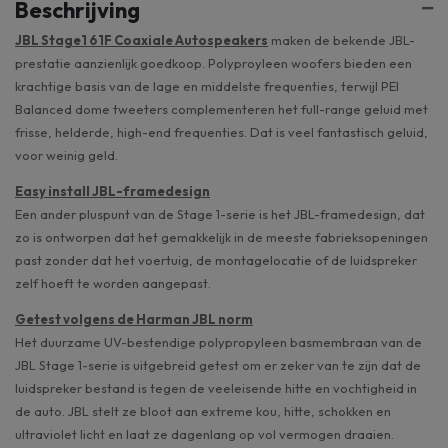
Beschrijving
JBL Stage1 61F Coaxiale Autospeakers
maken de bekende JBL-
prestatie aanzienlijk goedkoop. Polyproyleen woofers bieden een
krachtige basis van de lage en middelste frequenties, terwijl PEI
Balanced dome tweeters complementeren het full-range geluid met
frisse, helderde, high-end frequenties. Dat is veel fantastisch geluid,
voor weinig geld.
Easy install JBL-framedesign
Een ander pluspunt van de Stage 1-serie is het JBL-framedesign, dat
zo is ontworpen dat het gemakkelijk in de meeste fabrieksopeningen
past zonder dat het voertuig, de montagelocatie of de luidspreker
zelf hoeft te worden aangepast.
Getest volgens de Harman JBL norm
Het duurzame UV-bestendige polypropyleen basmembraan van de
JBL Stage 1-serie is uitgebreid getest om er zeker van te zijn dat de
luidspreker bestand is tegen de veeleisende hitte en vochtigheid in
de auto. JBL stelt ze bloot aan extreme kou, hitte, schokken en
ultraviolet licht en laat ze dagenlang op vol vermogen draaien.