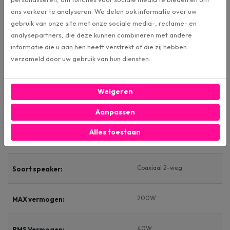
ons verkeer te analyseren. We delen ook informatie over uw
Stage1 61F (OT)
Artikelnummer
gebruik van onze site met onze sociale media-, reclame- en
analysepartners, die deze kunnen combineren met andere
informatie die u aan hen heeft verstrekt of die zij hebben
JBL
Merk:
verzameld door uw gebruik van hun diensten.
Luidsprekers
Categorie:
Weigeren
Outlet
Conditie:
Aanpassen
Alles toestaan
16cm
Formaat:
Coaxiaal 2-weg
Soort speaker:
200W
MAX vermogen:
40W
RMS Vermogen: