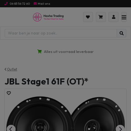
06 83 56 72 60
Mail ons
Alles uit voorraad leverbaar
Outlet
JBL Stage1 61F (OT)*