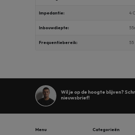
Impedantie:
4 
Inbouwdiepte:
5
Frequentiebereik:
55
Wil je op de hoogte blijven? Schri
nieuwsbrief!
Menu
Categorieën