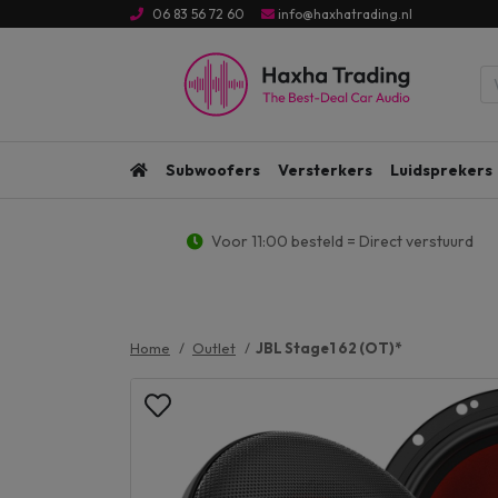
06 83 56 72 60
info@haxhatrading.nl
Subwoofers
Versterkers
Luidsprekers
Voor 11:00 besteld = Direct verstuurd
Home
Outlet
JBL Stage1 62 (OT)*