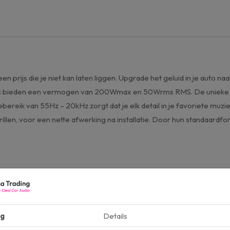
en prijs die je niet kan laten liggen. Upgrade het geluid in je auto 
kers bieden een vermogen van 200Wmax en 50Wrms RMS. De unieke 
iebereik van 55Hz – 20kHz zorgt dat je elk detail in je favoriete m
en, voor een nette afwerking na installatie. Door hun standaardforma
g
Details