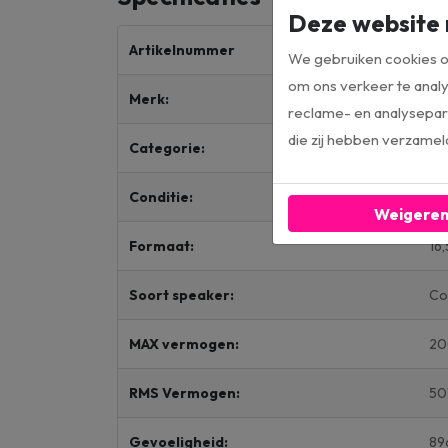
Deze website 
Artikelnummer
St
We gebruiken cookies om
om ons verkeer te analy
Merk:
JB
reclame- en analysepart
die zij hebben verzamel
Categorie:
Lu
Conditie:
Ou
Weigere
Formaat:
16
Soort speaker:
Co
MAX vermogen:
2
RMS Vermogen:
5
Gevoeligheid:
89