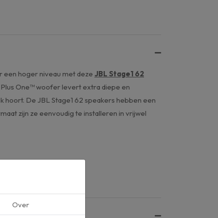
naar een hoger niveau met deze
JBL Stage1 62
Plus One™ woofer levert extra diepe en
uziek hoort. De JBL Stage1 62 speakers hebben een
at zijn ze eenvoudig te installeren in vrijwel
Over