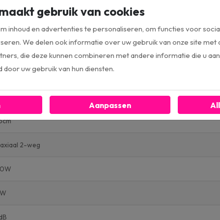
maakt gebruik van cookies
age1 62 (OT)
 inhoud en advertenties te personaliseren, om functies voor socia
seren. We delen ook informatie over uw gebruik van onze site met 
L
ners, die deze kunnen combineren met andere informatie die u aan 
d door uw gebruik van hun diensten.
idsprekers
tlet
n
Aanpassen
Al
,5cm
axiaal 2-weg
00W
0W
dB