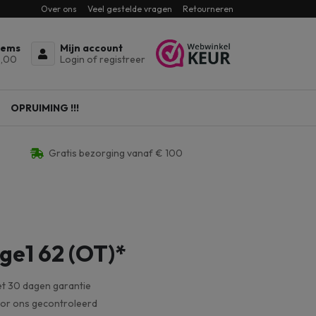
Over ons
Veel gestelde vragen
Retourneren
tems
Mijn account
,00
Login of registreer
OPRUIMING !!!
Gratis bezorging vanaf € 100
ge1 62 (OT)*
et 30 dagen garantie
oor ons gecontroleerd