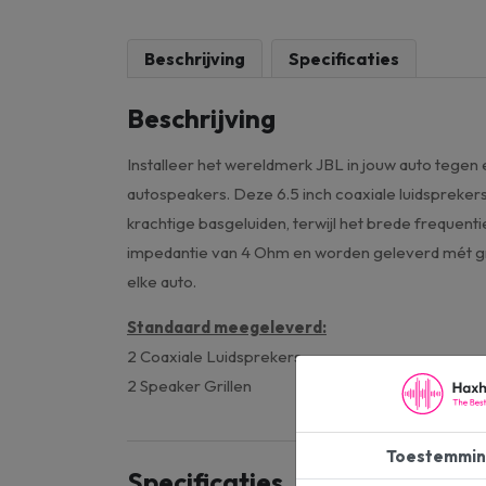
Beschrijving
Specificaties
Beschrijving
Installeer het wereldmerk JBL in jouw auto tegen e
autospeakers. Deze 6.5 inch coaxiale luidspre
krachtige basgeluiden, terwijl het brede frequent
impedantie van 4 Ohm en worden geleverd mét grill
elke auto.
Standaard meegeleverd:
​2 Coaxiale Luidsprekers
2 Speaker Grillen
Toestemmin
Specificaties