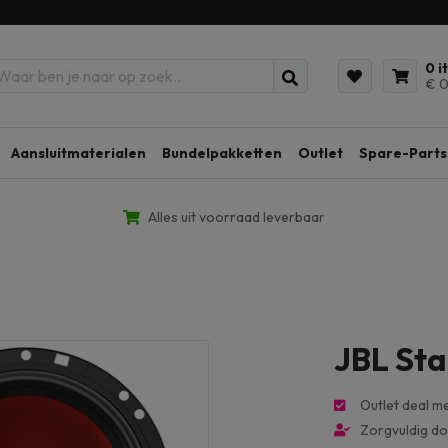
0 i
€ 0
Aansluitmaterialen
Bundelpakketten
Outlet
Spare-Parts
Alles uit voorraad leverbaar
JBL Sta
Outlet deal m
Zorgvuldig d