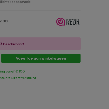
 (lichte) doosschade
9,00
r
3
beschikbaar!
Voeg toe aan winkelwagen
ing vanaf € 100
steld = Direct verstuurd