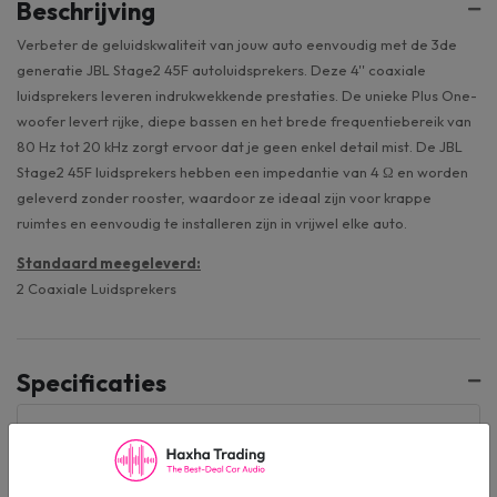
Beschrijving
Verbeter de geluidskwaliteit van jouw auto eenvoudig met de 3de
generatie JBL Stage2 45F autoluidsprekers. Deze 4'' coaxiale
luidsprekers leveren indrukwekkende prestaties. De unieke Plus One-
woofer levert rijke, diepe bassen en het brede frequentiebereik van
80 Hz tot 20 kHz zorgt ervoor dat je geen enkel detail mist. De JBL
Stage2 45F luidsprekers hebben een impedantie van 4 Ω en worden
geleverd zonder rooster, waardoor ze ideaal zijn voor krappe
ruimtes en eenvoudig te installeren zijn in vrijwel elke auto.
Standaard meegeleverd:
​2 Coaxiale Luidsprekers
Specificaties
Stage2 45F (RT)
Artikelnummer