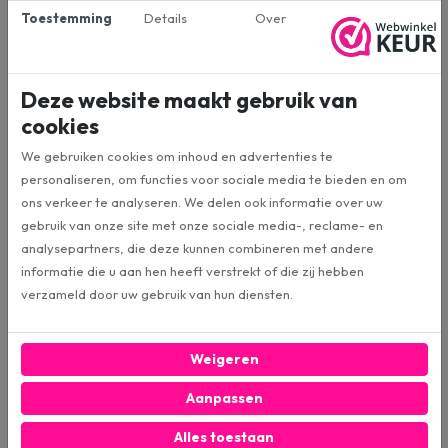
JBL
Merk:
Toestemming
Details
Over
Luidsprekers
Categorie:
Deze website maakt gebruik van
cookies
Retourdeal
Conditie:
We gebruiken cookies om inhoud en advertenties te
personaliseren, om functies voor sociale media te bieden en om
10cm
Formaat:
ons verkeer te analyseren. We delen ook informatie over uw
gebruik van onze site met onze sociale media-, reclame- en
Coaxiaal 2-weg
Soort speaker:
analysepartners, die deze kunnen combineren met andere
informatie die u aan hen heeft verstrekt of die zij hebben
verzameld door uw gebruik van hun diensten.
160W
MAX vermogen:
Weigeren
40W
RMS Vermogen:
Aanpassen
88dB
Gevoeligheid:
Alles toestaan