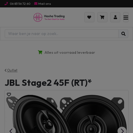
06 83 56 72 60
Mail ons
Alles uit voorraad leverbaar
Outlet
JBL Stage2 45F (RT)*