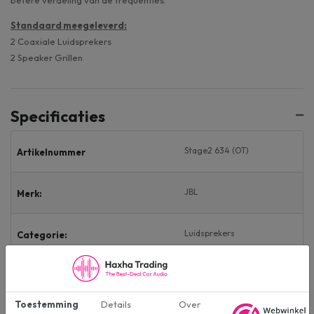
Standaard meegeleverd:
​2 Coaxiale Luidsprekers
2 Speaker Grillen
Specificaties
Stage2 634 (OT)
Artikelnummer
JBL
Merk:
Luidsprekers
Categorie:
Outlet
Conditie:
Toestemming
Details
Over