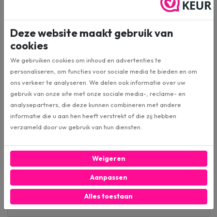
16,5cm
Formaat:
Coaxiaal 3-weg
Deze website maakt gebruik van
Soort speaker:
cookies
250W
MAX vermogen:
We gebruiken cookies om inhoud en advertenties te
personaliseren, om functies voor sociale media te bieden en om
ons verkeer te analyseren. We delen ook informatie over uw
40W
RMS Vermogen:
gebruik van onze site met onze sociale media-, reclame- en
analysepartners, die deze kunnen combineren met andere
91dB
informatie die u aan hen heeft verstrekt of die zij hebben
Gevoeligheid:
verzameld door uw gebruik van hun diensten.
4 Ohm
Impedantie:
Weigeren
56mm
Inbouwdiepte:
Aanpassen
Alles toestaan
55 - 20.000 Hz
Frequentiebereik: