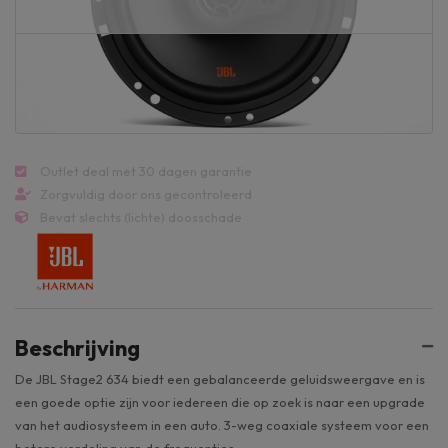
Outlet deal met 30 dagen garantie
Zorgvuldig door ons gecontroleerd
Bevat slechts (lichte) doosschade
Beschrijving
De JBL Stage2 634 biedt een gebalanceerde geluidsweergave en is
een goede optie zijn voor iedereen die op zoek is naar een upgrade
van het audiosysteem in een auto. 3-weg coaxiale systeem voor een
betere verdeling van de frequenties.