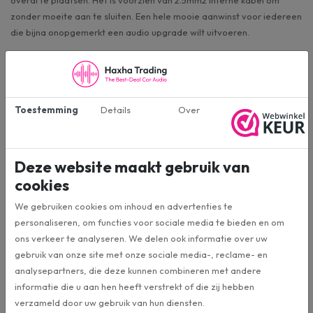
zonder moeite aan te sluiten. Een hele mooie aanwinst voor iedereen
die bijna onopgemerkt een audio upgrade wilt uitvoeren.
Afmetingen:
31cm breed
31cm hoog
25cm diep onderkant
Toestemming
Details
Over
17cm diep bovenkant
Deze website maakt gebruik van
Specificaties
cookies
We gebruiken cookies om inhoud en advertenties te
NE0808.1
Artikelnummer
personaliseren, om functies voor sociale media te bieden en om
ons verkeer te analyseren. We delen ook informatie over uw
gebruik van onze site met onze sociale media-, reclame- en
Necom
Merk:
analysepartners, die deze kunnen combineren met andere
informatie die u aan hen heeft verstrekt of die zij hebben
8 Inch
Formaat:
verzameld door uw gebruik van hun diensten.