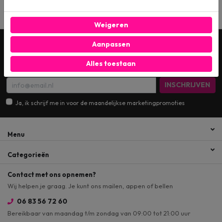
Weigeren
Aanpassen
Wil je op de hoogte blijven? Schrijf je dan in voor
onze digitale nieuwsbrief!
Alles toestaan
INSCHRIJVEN
Ja, ik schrijf me in voor de maandelijkse marketingpromoties
Menu
Categorieën
Contact met ons opnemen?
Wij helpen je graag. Je kunt ons mailen, appen of bellen
06 83 56 72 60
Bereikbaar van maandag t/m zondag van 09:00 tot 21:00 uur