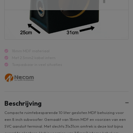
18mm MDF materiaal
Met 2.5mm2 kabel intern
Toepasbaar in veel situaties
Beschrijving
Compacte ruimtebesparende 10 liter gesloten MDF behuizing voor
een 8 inch subwoofer. Gemaakt van 18mm MDF en voorzien van een
SVC aansluit terminal. Met slechts 31x31cm omtrek is deze kist bijna
overal te plaatsen. Het is voorzien van 2.5mm2 interne kabel om