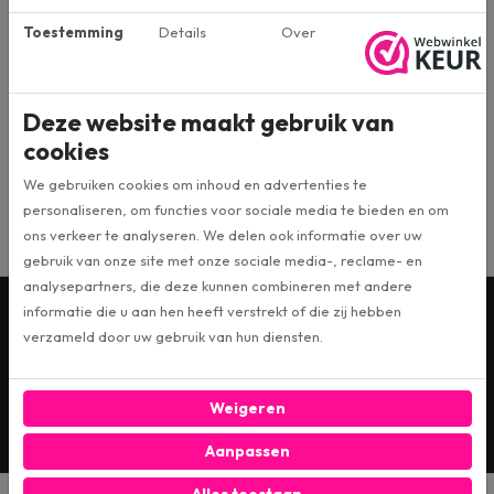
Toestemming
Details
Over
Specificaties
Deze website maakt gebruik van
CLDR-V7
Artikelnummer
cookies
We gebruiken cookies om inhoud en advertenties te
VIBE
Merk:
personaliseren, om functies voor sociale media te bieden en om
ons verkeer te analyseren. We delen ook informatie over uw
gebruik van onze site met onze sociale media-, reclame- en
analysepartners, die deze kunnen combineren met andere
informatie die u aan hen heeft verstrekt of die zij hebben
Wil je op de hoogte blijven? Schrijf je dan in voor
verzameld door uw gebruik van hun diensten.
onze digitale nieuwsbrief!
INSCHRIJVEN
Weigeren
Ja, ik schrijf me in voor de maandelijkse marketingpromoties
Aanpassen