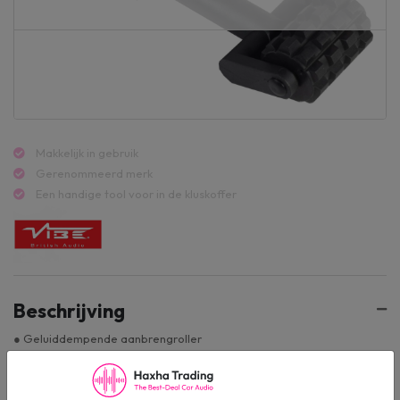
Makkelijk in gebruik
Gerenommeerd merk
Een handige tool voor in de kluskoffer
Beschrijving
● Geluiddempende aanbrengroller
● Geschikt voor herhaaldelijke klussen
● Voor het perfect aanbrengen van Butyl Geluiddemping