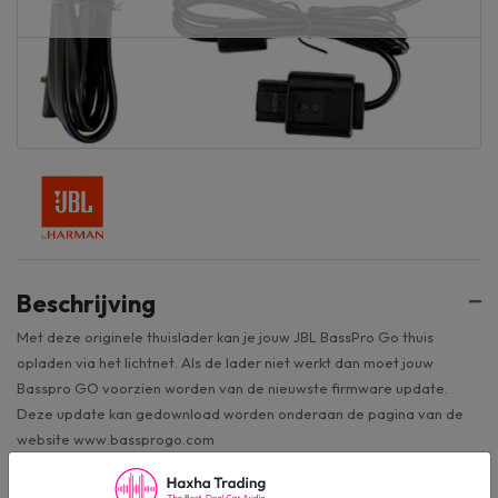
Beschrijving
Met deze originele thuislader kan je jouw JBL BassPro Go thuis
opladen via het lichtnet. Als de lader niet werkt dan moet jouw
Basspro GO voorzien worden van de nieuwste firmware update.
Deze update kan gedownload worden onderaan de pagina van de
website www.bassprogo.com