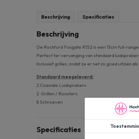
Beschrijving
Specificaties
Beschrijving
De Rockford Fosgate R152 is een 13cm full-range l
Perfect ter vervanging van standaard luidspreke
Inclusief grilles, zodat ze er net zo goed uitzien als
Standaard meegeleverd:
​2 Coaxiale Luidsprekers
2 Grillen / Roosters
8 Schroeven
Toestemmin
Specificaties