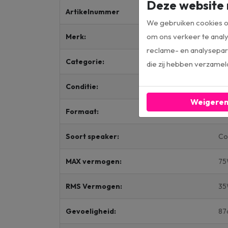
Deze website 
Artikelnummer
R1
We gebruiken cookies om
om ons verkeer te analy
Merk:
Ro
reclame- en analysepart
Categorie:
Lu
die zij hebben verzamel
Conditie:
Re
Weigere
Formaat:
13
Soort speaker:
Co
MAX vermogen:
7
RMS Vermogen:
3
Gevoeligheid:
87