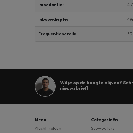
Impedantie:
4 
Inbouwdiepte:
4
Frequentiebereik:
53
Wil je op de hoogte blijven? Schri
nieuwsbrief!
Menu
Categorieën
Klacht melden
Subwoofers