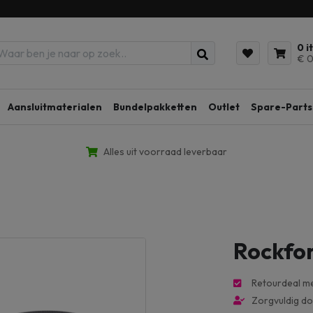
0 i
€ 0
Aansluitmaterialen
Bundelpakketten
Outlet
Spare-Parts
Alles uit voorraad leverbaar
Rockfor
Retourdeal m
Zorgvuldig d