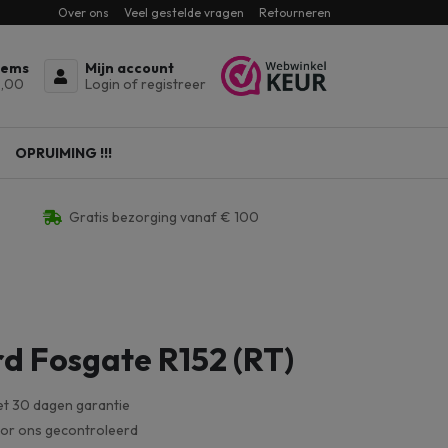
Over ons
Veel gestelde vragen
Retourneren
tems
Mijn account
,00
Login of registreer
OPRUIMING !!!
Gratis bezorging vanaf € 100
d Fosgate R152 (RT)
et 30 dagen garantie
oor ons gecontroleerd