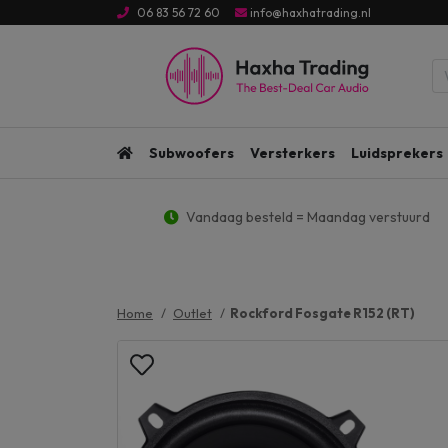
06 83 56 72 60
info@haxhatrading.nl
Subwoofers
Versterkers
Luidsprekers
Vandaag besteld = Maandag verstuurd
Home
Outlet
Rockford Fosgate R152 (RT)