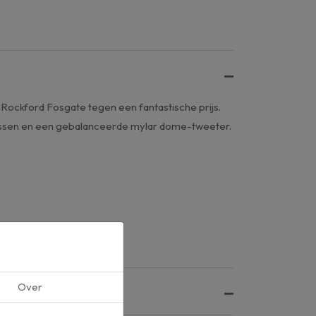
 Rockford Fosgate tegen een fantastische prijs.
nussen en een gebalanceerde mylar dome-tweeter.
Over