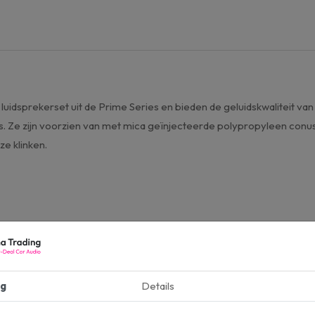
uidsprekerset uit de Prime Series en bieden de geluidskwaliteit van
rs. Ze zijn voorzien van met mica geïnjecteerde polypropyleen co
 ze klinken.
g
Details