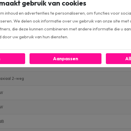
maakt gebruik van cookies
52 (RT)
 inhoud en advertenties te personaliseren, om functies voor socia
seren. We delen ook informatie over uw gebruik van onze site met 
ckford Fosgate
ners, die deze kunnen combineren met andere informatie die u aan 
idsprekers
d door uw gebruik van hun diensten.
tourdeal
n
Aanpassen
Al
cm
axiaal 2-weg
5W
5W
dB