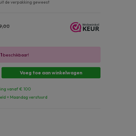
 uit de verpakking geweest
9,00
r
1
beschikbaar!
Voeg toe aan winkelwagen
ing vanaf € 100
eld = Maandag verstuurd