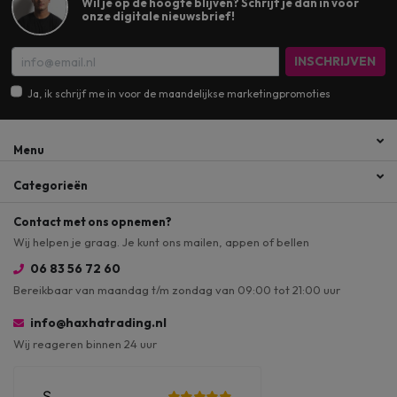
Wil je op de hoogte blijven? Schrijf je dan in voor
onze digitale nieuwsbrief!
INSCHRIJVEN
Ja, ik schrijf me in voor de maandelijkse marketingpromoties
Menu
Categorieën
Contact met ons opnemen?
Wij helpen je graag. Je kunt ons mailen, appen of bellen
06 83 56 72 60
Bereikbaar van maandag t/m zondag van 09:00 tot 21:00 uur
info@haxhatrading.nl
Wij reageren binnen 24 uur