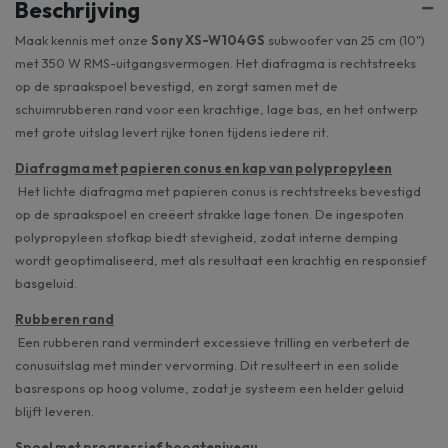
Beschrijving
Maak kennis met onze
Sony XS-W104GS
subwoofer van 25 cm (10")
met 350 W RMS-uitgangsvermogen. Het diafragma is rechtstreeks
op de spraakspoel bevestigd, en zorgt samen met de
schuimrubberen rand voor een krachtige, lage bas, en het ontwerp
met grote uitslag levert rijke tonen tijdens iedere rit.
Diafragma met papieren conus en kap van polypropyleen
Het lichte diafragma met papieren conus is rechtstreeks bevestigd
op de spraakspoel en creëert strakke lage tonen. De ingespoten
polypropyleen stofkap biedt stevigheid, zodat interne demping
wordt geoptimaliseerd, met als resultaat een krachtig en responsief
basgeluid.
Rubberen rand
Een rubberen rand vermindert excessieve trilling en verbetert de
conusuitslag met minder vervorming. Dit resulteert in een solide
basrespons op hoog volume, zodat je systeem een helder geluid
blijft leveren.
Spoel met progressief hoogteniveau