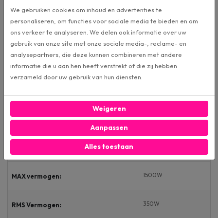
We gebruiken cookies om inhoud en advertenties te
personaliseren, om functies voor sociale media te bieden en om
ons verkeer te analyseren. We delen ook informatie over uw
Specificaties
gebruik van onze site met onze sociale media-, reclame- en
analysepartners, die deze kunnen combineren met andere
XS-W104GS
Artikelnummer
informatie die u aan hen heeft verstrekt of die zij hebben
verzameld door uw gebruik van hun diensten.
Sony
Merk:
Weigeren
Woofer los
Variant:
Aanpassen
Alles toestaan
10 Inch
Formaat:
1500W
MAX vermogen:
350W
RMS Vermogen: